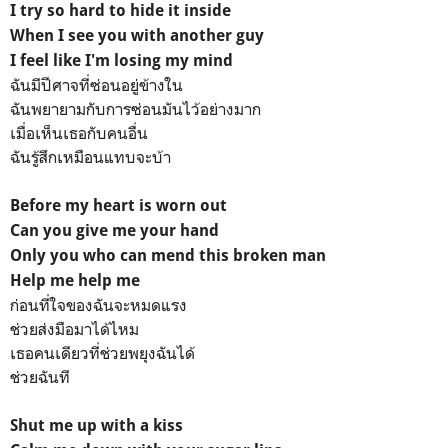
I try so hard to hide it inside
When I see you with another guy
I feel like I'm losing my mind
ฉันมีปีศาจที่ซ่อนอยู่ข้างใน
ฉันพยายามกับการซ่อนมันไว้อย่างมาก
เมื่อเห็นเธอกับคนอื่น
ฉันรู้สึกเหมือนแทบจะบ้า
Before my heart is worn out
Can you give me your hand
Only you who can mend this broken man
Help me help me
ก่อนที่ใจของฉันจะหมดแรง
ช่วยส่งมือมาได้ไหม
เธอคนเดียวที่ช่วยพยุงฉันได้
ช่วยฉันที
Shut me up with a kiss