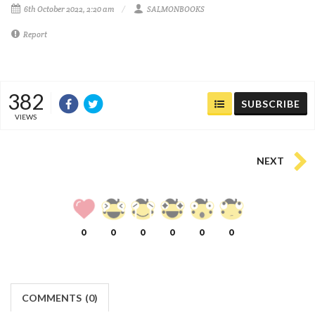
6th October 2022, 2:20 am
SALMONBOOKS
Report
382
SUBSCRIBE
VIEWS
NEXT
0
0
0
0
0
0
COMMENTS
(
0)