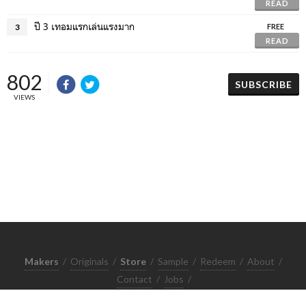
READ
ปี 3 เทอมแรกเล่นแรงมาก
3
FREE
READ
802
SUBSCRIBE
VIEWS
Makers
/
Originals
/
Store
/
Sample
/
Redeem
/
About
/
Contact
/
Jobs
/
Copyrights © 2015 All Rights Reserved by Minimore