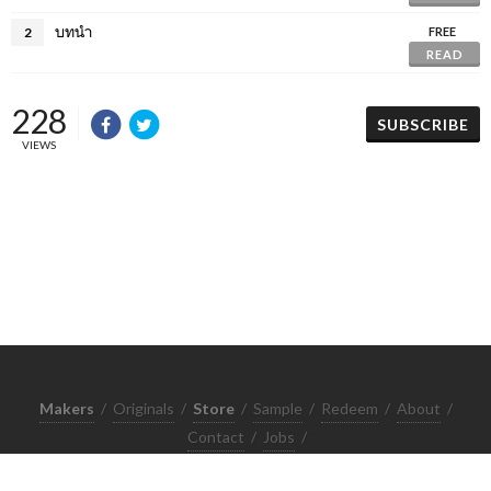
บทนำ
2
FREE
READ
228
SUBSCRIBE
VIEWS
Makers
/
Originals
/
Store
/
Sample
/
Redeem
/
About
/
Contact
/
Jobs
/
Copyrights © 2015 All Rights Reserved by Minimore