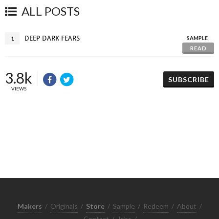
ALL POSTS
DEEP DARK FEARS
1
SAMPLE
READ
3.8k
SUBSCRIBE
VIEWS
Makers
/
Originals
/
Store
/
Sample
/
Redeem
/
About
/
Contact
/
Jobs
/