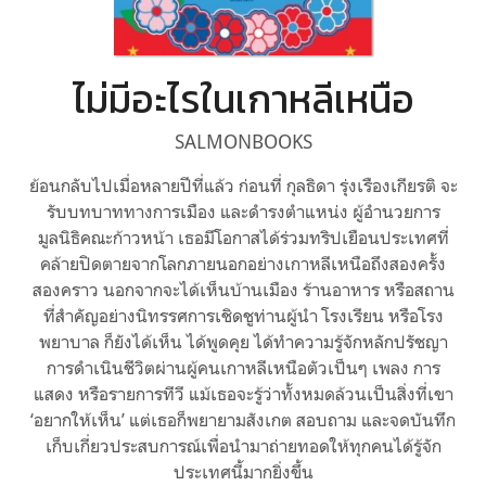
ไม่มีอะไรในเกาหลีเหนือ
SALMONBOOKS
ย้อนกลับไปเมื่อหลายปีที่แล้ว ก่อนที่ กุลธิดา รุ่งเรืองเกียรติ จะ
รับบทบาททางการเมือง และดำรงตำแหน่ง ผู้อำนวยการ
มูลนิธิคณะก้าวหน้า เธอมีโอกาสได้ร่วมทริปเยือนประเทศที่
คล้ายปิดตายจากโลกภายนอกอย่างเกาหลีเหนือถึงสองครั้ง
สองคราว นอกจากจะได้เห็นบ้านเมือง ร้านอาหาร หรือสถาน
ที่สำคัญอย่างนิทรรศการเชิดชูท่านผู้นำ โรงเรียน หรือโรง
พยาบาล ก็ยังได้เห็น ได้พูดคุย ได้ทำความรู้จักหลักปรัชญา
การดำเนินชีวิตผ่านผู้คนเกาหลีเหนือตัวเป็นๆ เพลง การ
แสดง หรือรายการทีวี แม้เธอจะรู้ว่าทั้งหมดล้วนเป็นสิ่งที่เขา
‘อยากให้เห็น’ แต่เธอก็พยายามสังเกต สอบถาม และจดบันทึก
เก็บเกี่ยวประสบการณ์เพื่อนำมาถ่ายทอดให้ทุกคนได้รู้จัก
ประเทศนี้มากยิ่งขึ้น