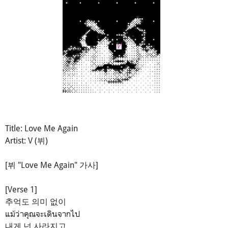
Title: Love Me Again
Artist: V (뷔)
[뷔 "Love Me Again" 가사]
[Verse 1]
추억도 의미 없이
แม้ว่าคุณจะเดินจากไป
내게 넌 사라지고