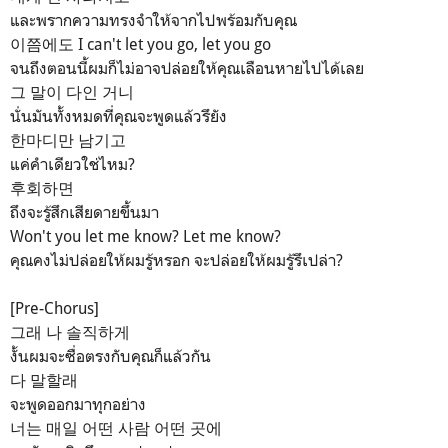
และพรากความทรงจำให้จากไปพร้อมกับคุณ
이쯤에도 I can't let you go, let you go
จนถึงตอนนี้ผมก็ไม่อาจปล่อยให้คุณเลือนหายไปได้เลย
그 말이 다인 거니
นั่นมันทั้งหมดที่คุณจะพูดแล้วรึยัง
한마디만 남기고
แค่คำเดียวใช่ไหม?
후회하면
ถึงจะรู้สึกเสียดายขึ้นมา
Won't you let me know? Let me know?
คุณคงไม่ปล่อยให้ผมรู้หรอก จะปล่อยให้ผมรู้รึเปล่า?
[Pre-Chorus]
그래 나 솔직하게
งั้นผมจะซื่อตรงกับคุณก็แล้วกัน
다 말할래
จะพูดออกมาทุกอย่าง
너는 매일 어떤 사람 어떤 곳에