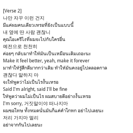
[Verse 2]
나만 자꾸 이런 건지
มีแค่ผมคนเดียวเหรอที่ยังเป็นแบบนี้
내 옆에 딴 사람 괜찮니
คุณโอเครึไงที่ผมจะไปกับใครอื่น
예전으로 천천히
ค่อยๆ กลับมาทำให้มันเป็นเหมือนเดิมเถอะนะ
Make it feel better, yeah, make it forever
มาทำให้รู้สึกดีมากกว่าเดิม ทำให้มันคงอยู่ไปตลอดกาล
괜찮다 말하지 마
จะให้พูดว่าไม่เป็นไรงั้นเหรอ
Said I'm alright, said I'll be ﬁne
ให้พูดว่าผมไม่เป็นไร ผมสบายดีอย่างงั้นเหรอ
I'm sorry, 거짓말이야 떠나지마
ผมขอโทษ ทั้งหมดนั่นมันก็แค่คำโกหก อย่าไปเลยนะ
저리 가지마 멀리
อย่าจากกันไปเลยนะ