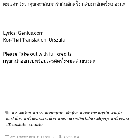
ผมแค่หวังว่าคุณจะกลับมารักกันอีกครั้ง กลับมาอีกครั้งเถอะนะ
Lyrics: Genius.com
Kor-Thai Translation: Urszula
Please Take out with full credits
กรุณานำออกไปพร้อมเครดิตทั้งหมดด้วยนะคะ
#V
#v bts
#BTS
#Bangtan
#hybe
#love me again
#แปล
#แปลไทย
#เนื้อเพลงแปลไทย
#เพลงเกาหลีแปลไทย
#kpop
#เนื้อเพลง
#Translate
#music
9th August 2023, 11:22 pm
URSZULA