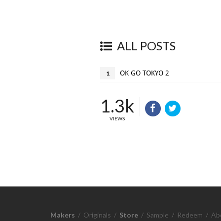
ALL POSTS
OK GO TOKYO 2
1
1.3k
VIEWS
Makers
/
Originals
/
Store
/
Sample
/
Redeem
/
Ab