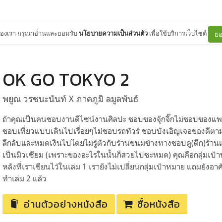
ต์ของเรา กรุณาอ่านและยอมรับ
นโยบายความเป็นส่วนตัว
เพื่อใช้บริการเว็บไซต์
ยอ
OK GO TOKYO 2
พยูณ วรชนะนันท์ X ภาคภูมิ ลมูลพันธ์
ถ้าคุณเป็นคนชอบงานดีไซน์งานศิลปะ ชอบของจุ๊กจิ๊กไม่ชอบของแพง
ชอบเที่ยวแบบเดินไปเรื่อยๆไม่ชอบรถทัวร์ ชอบบังเอิญเจอของดีตาม
ลึกลับและหมดเงินไปโดยไม่รู้ตัวกับร้านขนมข้างทางชอบดู(ตึก)ร้าน
เป็นมิวเซียม (เพราะของอะไรในนั้นก็สวยไปซะหมด) คุณคือกลุ่มเป
หลังที่เราเขียนไว้ในเล่ม 1 เรายังไม่เปลี่ยนกลุ่มเป้าหมาย แถมยังอา
ทำเล่ม 2 แล้ว
อ่านตัวอย่างหนังสือ
ซื้อหนังสือ