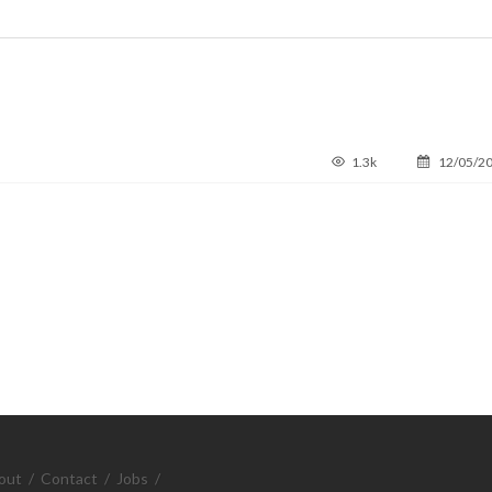
1.3k
12/05/2
out
/
Contact
/
Jobs
/