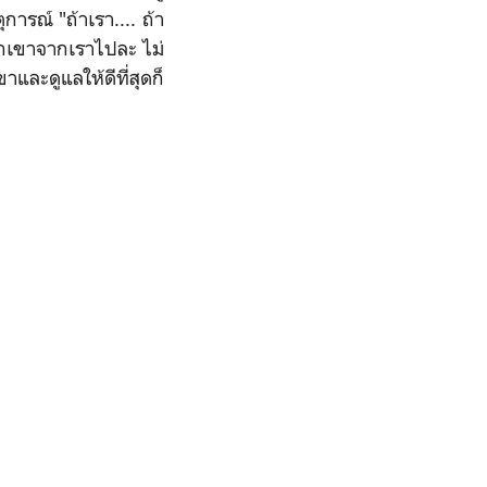
ุการณ์ "ถ้าเรา.... ถ้า
พวกเขาจากเราไปละ ไม่
ละดูแลให้ดีที่สุดก็