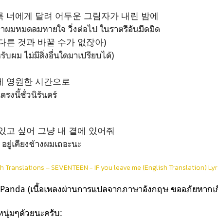
록 너에게 달려 어두운 그림자가 내린 밤에
าผมหมดลมหายใจ วิ่งต่อไป ในราตรีอันมืดมิด
다른 것과 바꿀 수가 없잖아)
รับผม ไม่มีสิ่งอื่นใดมาเปรียบได้)
게 영원한 시간으로
รงนี้ชั่วนิรันดร์
 있고 싶어 그냥 내 곁에 있어줘
 อยู่เคียงข้างผมเถอะนะ
h Translations – SEVENTEEN - IF you leave me (English Translation) Lyri
kPanda (เนื้อเพลงผ่านการแปลจากภาษาอังกฤษ ขออภัยหากเกิ
หนุ่มๆด้วยนะครับ: