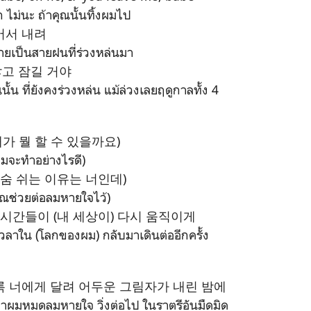
ก ไม่นะ ถ้าคุณนั้นทิ้งผมไป
어서 내려
ยเป็นสายฝนที่ร่วงหล่นมา
고 잠길 거야
น ที่ยังคงร่วงหล่น แม้ล่วงเลยฤดูกาลทั้ง 4
e (내가 뭘 할 수 있을까요)
จะทำอย่างไรดี)
 숨 쉬는 이유는 너인데)
ุณช่วยต่อลมหายใจไว้)
 시간들이 (내 세상이) 다시 움직이게
เวลาใน (โลกของผม) กลับมาเดินต่ออีกครั้ง
록 너에게 달려 어두운 그림자가 내린 밤에
าผมหมดลมหายใจ วิ่งต่อไป ในราตรีอันมืดมิด