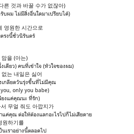
다른 것과 바꿀 수가 없잖아)
รับผม ไม่มีสิ่งอื่นใดมาเปรียบได้)
게 영원한 시간으로
รงนี้ชั่วนิรันดร์
 맘을 (아는)
่งเดียว) คนที่เข้าใจ (หัวใจของผม)
너 없는 내일은 싫어
กลียดวันรุ่งขึ้นที่ไม่มีคุณ
e you, only you babe)
ยงแค่คุณนะ ที่รัก)
서 무얼 줘도 아깝지가
หาแค่คุณ ต่อให้ต้องแลกอะไรไปก็ไม่เสียดาย
 영원하기를
ป็นเราอย่างนี้ตลอดไป