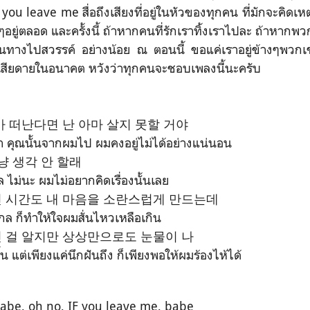
IF you leave me สื่อถึงเสียงที่อยู่ในหัวของทุกคน ที่มักจะคิดเหต
อยๆอยู่ตลอด และครั้งนี้ ถ้าหากคนที่รักเราทิ้งเราไปละ ถ้าหาก
ินทางไปสวรรค์ อย่างน้อย ณ ตอนนี้ ขอแค่เราอยู่ข้างๆพวกเขาแ
งเสียดายในอนาคต หวังว่าทุกคนจะชอบเพลงนี้นะครับ
가 떠난다면 난 아마 살지 못할 거야
้า คุณนั้นจากผมไป ผมคงอยู่ไม่ได้อย่างแน่นอน
냥 생각 안 할래
ม่นะ ผมไม่อยากคิดเรื่องนั้นเลย
 시간도 내 마음을 소란스럽게 만드는데
ไกล ก็ทำให้ใจผมสั่นไหวเหลือเกิน
 걸 알지만 상상만으로도 눈물이 나
ขึ้น แต่เพียงแค่นึกฝันถึง ก็เพียงพอให้ผมร้องไห้ได้
babe, oh no, IF you leave me, babe