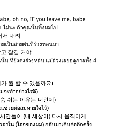
babe, oh no, IF you leave me, babe
ก ไม่นะ ถ้าคุณนั้นทิ้งผมไป
어서 내려
ยเป็นสายฝนที่ร่วงหล่นมา
고 잠길 거야
น ที่ยังคงร่วงหล่น แม้ล่วงเลยฤดูกาลทั้ง 4
e (내가 뭘 할 수 있을까요)
จะทำอย่างไรดี)
 숨 쉬는 이유는 너인데)
ุณช่วยต่อลมหายใจไว้)
 시간들이 (내 세상이) 다시 움직이게
เวลาใน (โลกของผม) กลับมาเดินต่ออีกครั้ง