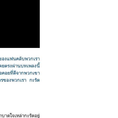
กของแฟนคลับพวกเรา
ดยตรงผ่านบทเพลงนี้
รรอคอยที่ดีจากพวกเขา
ารของพวกเรา กะรัต
บาดใจเหล่ากะรัตอยู่