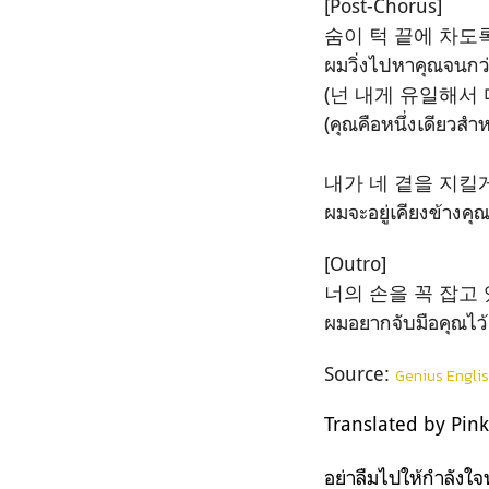
[Post-Chorus]
숨이 턱 끝에 차도
ผมวิ่งไปหาคุณจนกว่
(넌 내게 유일해서 
(คุณคือหนึ่งเดียวสำห
내가 네 곁을 지킬
ผมจะอยู่เคียงข้างคุณต
[Outro]
너의 손을 꼭 잡고
ผมอยากจับมือคุณไว้
Source:
Genius Englis
Translated by Pin
อย่าลืมไปให้กำลังใจ