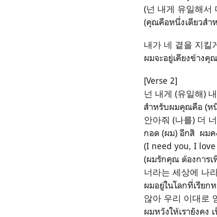
(넌 내게 유일해서 
(คุณคือหนึ่งเดียวสำห
내가 네 곁을 지킬
ผมจะอยู่เคียงข้างคุณต
[Verse 2]
넌 내게 (유일해) 내
สำหรับผมคุณคือ (หนึ
안아줘 (나를) 더 
กอด (ผม) อีกสิ ผมคงเ
(I need you, I lov
(ผมรักคุณ ต้องการเพี
너라는 세상에 나라
ผมอยู่ในโลกที่เรียก
않아 우리 이대로
ผมหวังให้เรายังคง เ