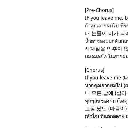
[Pre-Chorus]
IF you leave me, 
ถ้าคุณจากผมไป ที่รั
내 눈물이 비가 되
น้ำตาของผมกลับกลา
사계절을 멈추지 않
ผมจมลงไปในสายฝนนั้
[Chorus]
If you leave m
หากคุณจากผมไป (ผม
내 모든 날에 (살아
ทุกๆวันของผม (ได้ค
고장 났던 (마음이)
(หัวใจ) ที่แตกสลาย 