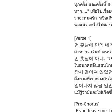
ทุกครั้ง และครั้งนี้ 
หาก...." เพ้อไปเรื่
ว่าจะหมดรัก หรือเด
พอแล้ว จะได้ไม่ต้อ
[Verse 1]
먼 훗날에 만약 네
ถ้าหากว่าวันข้างหน
먼 훗날에 아냐, 그
ในอนาคตอันแสนไกล ไ
잠시 떨어져 있었던
ถึงยามที่เราห่างกัน
일어나지 않을 일인
แม้รู้ว่ามันจะไม่เกิด
[Pre-Chorus]
IF you leave me, 