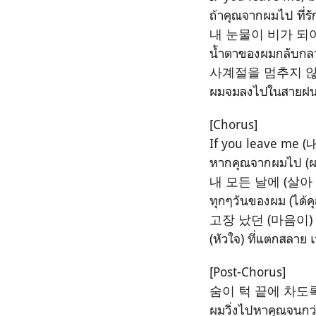
ถ้าคุณจากผมไป ที่รั
내 눈물이 비가 되
น้ำตาของผมกลับกลา
사계절을 멈추지 않
ผมจมลงไปในสายฝนนั้
[Chorus]
If you leave m
หากคุณจากผมไป (ผม
내 모든 날에 (살아
ทุกๆวันของผม (ได้ค
고장 났던 (마음이)
(หัวใจ) ที่แตกสลาย 
[Post-Chorus]
숨이 턱 끝에 차도
ผมวิ่งไปหาคุณจนกว่