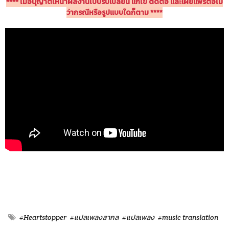
**** ไม่อนุญาตให้นำผลงานไปปรับเปลี่ยน แก้ไข ตัดต่อ เเละเผยแพร่ต่อไม่
ว่ากรณีหรือรูปแบบใดก็ตาม ****
#Heartstopper
#แปลเพลงสากล
#แปลเพลง
#music translation