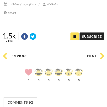
21st May 2022, 11:58 am
A'Nikolas
Report
1.5k
SUBSCRIBE
VIEWS
PREVIOUS
NEXT
0
0
0
0
0
0
COMMENTS
(
0)