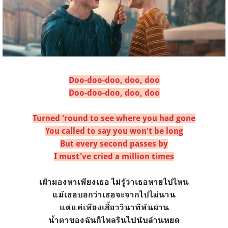
Doo-doo-doo, doo, doo
Doo-doo-doo, doo, doo
Turned 'round to see where you had gone
You called to say you won't be long
But every second passes by
I must've cried a million times
เฝ้ามองหาเพียงเธอ ไม่รู้ว่าเธอหายไปไหน
แม้เธอบอกว่าเธอจะจากไปไม่นาน
แต่แค่เพียงเสี้ยววินาทีพ้นผ่าน
น้ำตาของฉันก็ไหลรินไปนับล้านหยด