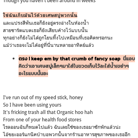
Though you haven't been around in weeks
ใช่ฉันเก็บมันไว้ด้วยเศษสบู่พวกนั้น
และแปรงสีฟันเธอก็ยังอยู่ตรงอ่างในห้องน้ำ
สายชาร์ตแบตเธอก็ยังเสียบค้างไว้แบบนั้น
ทุกอย่างก็ยังไม่ได้ถูกโยนทิ้งไปเหมือนที่เธอคิดหรอกนะ
แม้ว่าเธอจะไม่ได้อยู่ที่นี่นานหลายอาทิตย์แล้ว
ตรง I keep em by that crumb of fancy soap
นี่แอบ
คิดว่าเอาเศษสบู่เล็กๆมาใส่ในขวดเก็บไว้ละใส่น้ำเขย่าๆ
อะไรแบบนั้นอะ
I've run out of my speed stick, honey
So I have been using yours
It's fricking trash all that Organic hoo hah
From one of your health food stores
โรลออนฉันก็หมดไปแล้ว ฉันเลยใช้ของเธอมาซักพักแล้วน่ะ
ไอ้ขยะออร์แกนิคบ้าบอพวกนั้นจากร้านอาหารสุขภาพของเธออีก