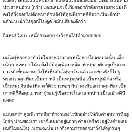
ประสาคนอ้วน (กว่า) และแสนจะขี้เกียจออกกำลังกาย (อย่างผม) ก็
คงได้วิ่งออกไปดักหน้าดักหลังให้คุณพี่เกาหลีคิดว่าเป็นเด็กบ้า
แล้วแนะนำให้คุณพี่ไปดูดไขมันเสียจะดีกว่า
ก็แหม! วิ่งน่ะ เหนื่อยจะตาย จะวิ่งกันไปทำมายยยยย
ผมไม่รู้หรอกว่าทำไมในจังหวัดภาคเหนือห่างไกลขนาดนั้น เมื่อ
เนิ่นนานขนาดโน้น ถึงได้มีคุณพี่เกาหลีมาพำนักอาศัยอยู่เป็นการ
ถาวรถึงขั้นออกมาวิ่งให้เห็นกันได้ทุกวัน แล้วเอาเข้าจริงก็ไม่รู้
หรอกว่าคุณพี่แกเป็นเกาหลี เป็นหนุ่มเหนือ เป็นหนุ่มอีก้อ หรือ
เป็นหนุ่มจีนฮ่อ (ที่ต่างก็ผิวขาวพอๆ กัน) คนที่บอกว่าคุณพี่แกเป็น
เกาหลีก็คือคุณมารดาผู้รอบรู้เรื่องราวในละแวกบ้านเป็นอย่างดีนี่
แหละ
แม่บอกว่า คุณพี่เกาหลีมาทำงานอะไรสักอย่างให้กับค่ายทหารที่อยู่
ใกล้ๆ บ้านของเรา เขาก็เลยมาอยู่แถวๆ ค่าย (หรือจะอยู่ในค่ายเลย
ผมก็ไม่แน่ใจ) เพราะฉะนั้น เขาจึงสามารถออกมาวิ่งได้ทุกวันๆ