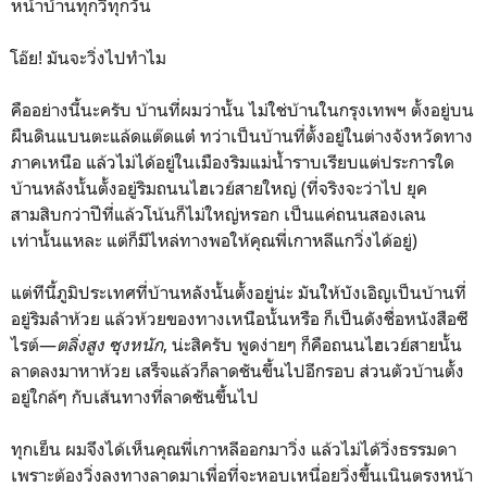
หน้าบ้านทุกวี่ทุกวัน
โอ๊ย! มันจะวิ่งไปทำไม
คืออย่างนี้นะครับ บ้านที่ผมว่านั้น ไม่ใช่บ้านในกรุงเทพฯ ตั้งอยู่บน
ผืนดินแบนตะแล้ดแต๊ดแต๋ ทว่าเป็นบ้านที่ตั้งอยู่ในต่างจังหวัดทาง
ภาคเหนือ แล้วไม่ได้อยู่ในเมืองริมแม่น้ำราบเรียบแต่ประการใด
บ้านหลังนั้นตั้งอยู่ริมถนนไฮเวย์สายใหญ่ (ที่จริงจะว่าไป ยุค
สามสิบกว่าปีที่แล้วโน้นก็ไม่ใหญ่หรอก เป็นแค่ถนนสองเลน
เท่านั้นแหละ แต่ก็มีไหล่ทางพอให้คุณพี่เกาหลีแกวิ่งได้อยู่)
แต่ทีนี้ภูมิประเทศที่บ้านหลังนั้นตั้งอยู่น่ะ มันให้บังเอิญเป็นบ้านที่
อยู่ริมลำห้วย แล้วห้วยของทางเหนือนั้นหรือ ก็เป็นดังชื่อหนังสือซี
ไรต์—
ตลิ่งสูง ซุงหนัก
, น่ะสิครับ พูดง่ายๆ ก็คือถนนไฮเวย์สายนั้น
ลาดลงมาหาห้วย เสร็จแล้วก็ลาดชันขึ้นไปอีกรอบ ส่วนตัวบ้านตั้ง
อยู่ใกล้ๆ กับเส้นทางที่ลาดชันขึ้นไป
ทุกเย็น ผมจึงได้เห็นคุณพี่เกาหลีออกมาวิ่ง แล้วไม่ได้วิ่งธรรมดา
เพราะต้องวิ่งลงทางลาดมาเพื่อที่จะหอบเหนื่อยวิ่งขึ้นเนินตรงหน้า