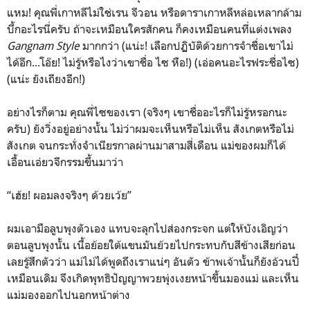
แหม! คุณพี่เกาหลีไม่ใช่เรน จีวอน หรือดาราเกาหลีหล่อเหลากล้าม
บึ้กอะไรนี่ครับ ถ้าจะเหมือนใครสักคน ก็คงเหมือนคนที่แต่งเพลง
Gangnam Style
มากกว่า (แน่ะ! เลือกปฏิบัติด้วยการจำชื่อเขาไม่
ได้อีก...โอ๊ย! ไม่รู้หรือไงว่าเขาชื่อ ไซ หือ!) (เอ่อคนอะไรฟระชื่อไซ)
(แน่ะ ยังเถียงอีก!)
อย่างไรก็ตาม คุณพี่ไซของเรา (จริงๆ เขาชื่ออะไรก็ไม่รู้หรอกนะ
ครับ) ยังวิ่งอยู่อย่างนั้น ไม่ว่าผมจะเห็นหรือไม่เห็น สังเกตหรือไม่
สังเกต จนกระทั่งจำเนียรกาลผ่านมาสามสี่เดือน แม่ของผมก็ได้
เอื้อนเอ่ยวจีกรรมขึ้นมาว่า
“เฮ้ย! ผอมลงจริงๆ ด้วยเว้ย”
ผมเอามือลูบพุงตัวเอง แทบจะลุกไปส่องกระจก แต่ให้บังเอิญว่า
ตอนลูบพุงนั้น เนื้อย้อยใต้แขนมันย้วยไปกระทบกับสีข้างเสียก่อน
เลยรู้สึกตัวว่า แม่ไม่ได้พูดถึงเราแน่ๆ อันตัว ข้าพเจ้านั้นก็ยังอ้วนปี๋
เหมือนเดิม จึงเกิดพุทธิปัญญาพวยพุ่งเงยหน้าขึ้นมองแม่ และเห็น
แม่มองออกไปนอกหน้าต่าง