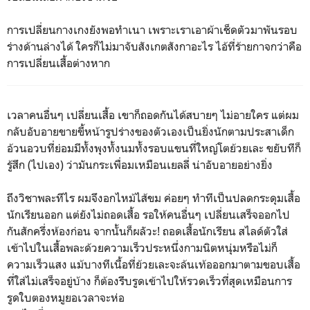
การเปลี่ยนกางเกงยังพอทำเนา เพราะเราเอาผ้าเช็ดตัวมาพันรอบ
ร่างด้านล่างได้ ใครก็ไม่มาจับสังเกตสังกาอะไร ไอ้ที่ร้ายกาจกว่าคือ
การเปลี่ยนเสื้อต่างหาก
เวลาคนอื่นๆ เปลี่ยนเสื้อ เขาก็ถอดกันได้สบายๆ ไม่อายใคร แต่ผม
กลับอับอายขายขี้หน้ารูปร่างของตัวเองเป็นยิ่งนักตามประสาเด็ก
อ้วนอวบที่ย่อมมีทั้งพุงทั้งนมทั้งรอบแขนที่ใหญ่โตย้วยเละ ขยับทีก็
รู้สึก (ไปเอง) ว่ามันกระเพื่อมเหมือนเยลลี่ น่าอับอายอย่างยิ่ง
ถึงวิชาพละทีไร ผมจึงอกไหม้ไส้ขม ค่อยๆ ทำทีเป็นปลดกระดุมเสื้อ
นักเรียนออก แต่ยังไม่ถอดเสื้อ รอให้คนอื่นๆ เปลี่ยนเสร็จออกไป
กันสักครึ่งห้องก่อน จากนั้นก็ผลัวะ! ถอดเสื้อนักเรียน สไลด์ตัวใส่
เข้าไปในเสื้อพละด้วยความเร็วประหนึ่งกามนิตหนุ่มหรือไม่ก็
ความเร็วแสง แม้บางทีเนื้อที่ย้วยเละจะล้นเท้อออกมาตามขอบเสื้อ
ที่ใส่ไม่เสร็จอยู่บ้าง ก็ต้องรีบรูดเข้าไปให้รวดเร็วที่สุดเหมือนการ
รูดใบตองหมูยอเวลาจะห่อ