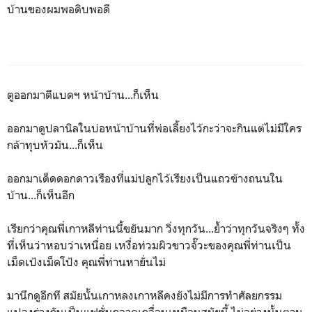
บ้านของผมพอดิบพอดี
ตูออกมาตีแบดฯ หน้าบ้าน...ก็เห็น
ออกมาดูปลานิลในบ่อหน้าบ้านที่พ่อเลี้ยงไว้กะว่าจะกินแต่ไม่มีใคร
กล้าทุบหัวมัน...ก็เห็น
ออกมาเด็ดดอกดาวเรืองที่แม่ปลูกไว้เรียงเป็นแถวข้างถนนใน
บ้าน...ก็เห็นอีก
เรียกว่าคุณพี่เกาหลีท่านนี้ขยันมาก วิ่งทุกวัน...ย้ำว่าทุกวันจริงๆ ทั้ง
ที่เห็นว่าหอบว่าเหนื่อย เหงื่อท่วมผิวขาวจั๊วะของคุณพี่ท่านเป็น
เม็ดเป้งเม็ดโป้ง คุณพี่ท่านหายั่นไม่
มานึกดูอีกที สมัยนั้นเกาหลงเกาหลีคงยังไม่มีการทำศัลยกรรม
แปลงร่างกันเป็นแฟชั่นกลาดเกลื่อนเหมือนสมัยนี้ ไม่อย่างนั้นตาม