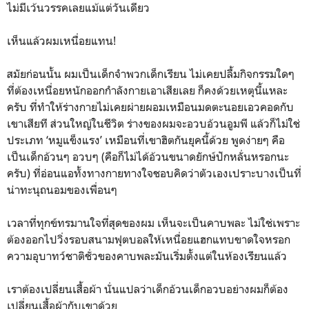
ไม่มีเว้นวรรคเลยแม้แต่วันเดียว
เห็นแล้วผมเหนื่อยแทน!
สมัยก่อนนั้น ผมเป็นเด็กจำพวกเด็กเรียน ไม่เคยปลื้มกิจกรรมใดๆ
ที่ต้องเหนื่อยหนักออกกำลังกายเอาเสียเลย ก็คงด้วยเหตุนี้แหละ
ครับ ที่ทำให้ร่างกายไม่เคยผ่ายผอมเหมือนมดตะนอยเอวคอดกับ
เขาเสียที ส่วนใหญ่ในชีวิต ร่างของผมจะอวบอ้วนอูมพี แล้วก็ไม่ใช่
ประเภท ‘หมูแข็งแรง’ เหมือนที่เขาฮิตกันยุคนี้ด้วย พูดง่ายๆ คือ
เป็นเด็กอ้วนๆ อวบๆ (คือก็ไม่ได้อ้วนขนาดยักษ์ปักหลั่นหรอกนะ
ครับ) ที่อ่อนแอทั้งทางกายทางใจชอบคิดว่าตัวเองเปราะบางเป็นที่
น่าทะนุถนอมของเพื่อนๆ
เวลาที่ทุกข์ทรมานใจที่สุดของผม เห็นจะเป็นคาบพละ ไม่ใช่เพราะ
ต้องออกไปวิ่งรอบสนามฟุตบอลให้เหนื่อยแฮกแทบขาดใจหรอก
ความอุบาทว์ชาติชั่วของคาบพละมันเริ่มตั้งแต่ในห้องเรียนแล้ว
เราต้องเปลี่ยนเสื้อผ้า นั่นแปลว่าเด็กอ้วนเด็กอวบอย่างผมก็ต้อง
เปลี่ยนเสื้อผ้ากับเขาด้วย