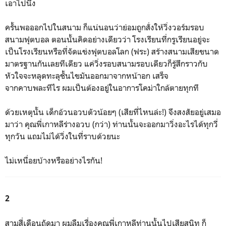
เอาไปนึ่ง
ครั้นพอออกไปในสนาม ก็แน่นอนว่าย่อมถูกสั่งให้วิ่งวอร์มรอบ
สนามฟุตบอล ตอนนั้นคิดอย่างเดียวว่า โรงเรียนที่กรูเรียนอยู่จะ
เป็นโรงเรียนหรือที่จัดแข่งฟุตบอลโลก (ฟระ) สร้างสนามเสียขนาด
มาตรฐานกันเลยทีเดียว แค่วิ่งรอบสนามรอบเดียวก็รู้สึกราวกับ
หัวใจจะหลุดทะลุชั้นไขมันออกมาจากหน้าอก เสร็จ
จากคาบพละทีไร ผมเป็นต้องอยู่ในอาการโคม่าใกล้ตายทุกที
ด้วยเหตุนั้น เด็กอ้วนอวบตัวน้อยๆ (เสียที่ไหนล่ะ!) จึงสงสัยอยู่เสมอ
มาว่า คุณพี่เกาหลีร่างอวบ (กว่า) ท่านนั้นจะออกมาวิ่งอะไรได้ทุกวี่
ทุกวัน แถมไม่ได้วิ่งในที่ราบด้วยนะ
ไม่เหนื่อยบ้างหรืออย่างไรกัน!
2
สามสี่เดือนถัดมา ผมลืมเรื่องคุณพี่เกาหลีท่านนั้นไปเสียสนิท ก็