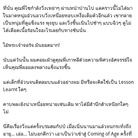
ที่นั่น คุณพี่ไซกำลังวิ่งเหย่าๆ ผ่านหน้าบ้านไป แต่คราวนี้ไม่ได้มา
ในมาดหนุ่มอ้วนอวบวิ่งเหนื่อยหอบเหงื่อเต็มตัวอีกแล้ว เขากลาย
เป็นหนุ่มที่ดูแข็งแรง พุงยุบ และวิ่งขึ้นเนินไปช้าๆ แบบฉิวๆ ดูไม่
ได้เดือดเนื้อร้อนใจอะไรเลยกับทางชันนั่น
โอ้พระเจ้าจอร์จ มันยอดมาก!
นับแต่วันนั้น ผมคอยเฝ้าดูคุณพี่เกาหลีด้วยความพิศวงอัศจรรย์ใจ
เห็นคุณพี่ผอมลงพลางแข็งแรงขึ้น
แต่เด็กที่อ้วนจนติดลมบนแล้วอย่างผม มีหรือจะคิดใช้เป็น Lesson
Learnt ใดๆ
คาบพละยังน่าเหนื่อยหน่ายเช่นเดิม หาได้มีสำนึกสำเหนียกใดๆ
ไม่
นี่คือเรื่องวิ่งแต่ครั้งบรมสมกัปป์ เมื่อเนิ่นนานมาแล้วจนกระทั่งถึง
อายุ... เอ่อ... ไม่บอกดีกว่า เอาเป็นว่าเข้าสู่ Coming of Age ครั้งที่