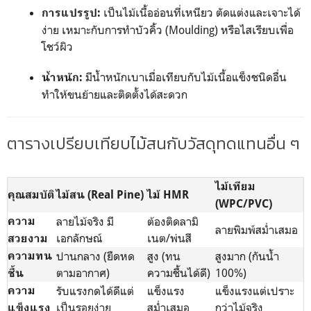
เป็นไม้เนื้ออ่อนที่เหนียว ตัดแต่งและเจาะได้
การแปรรูป:
ง่าย เหมาะกับการทำบัวคิ้ว (Moulding) หรือไสเรียบเพื่อ
โชว์ผิว
มีน้ำหนักเบาเมื่อเทียบกับไม้เนื้อแข็งชนิดอื่น
น้ำหนัก:
ทำให้ขนย้ายและติดตั้งได้สะดวก
ตารางเปรียบเทียบไม้สนกับวัสดุทดแทนอื่น ๆ
ไม้เทียม
คุณสมบัติ
ไม้สน (Real Pine)
ไม้ HMR
(WPC/PVC)
ความ
ลายไม้จริง มี
ต้องติดลามิ
ลายพิมพ์สม่ำเสมอ
เอกลักษณ์
เนต/พ่นสี
สวยงาม
ความทน
ปานกลาง (ยืดหด
สูง (ทน
สูงมาก (กันน้ำ
ตามอากาศ)
ความชื้นได้ดี)
100%)
ชื้น
ความ
รับแรงกดได้ดีแต่
แข็งแรง
แข็งแรงแต่เปราะ
เป็นรอยง่าย
สม่ำเสมอ
กว่าไม้จริง
แข็งแรง