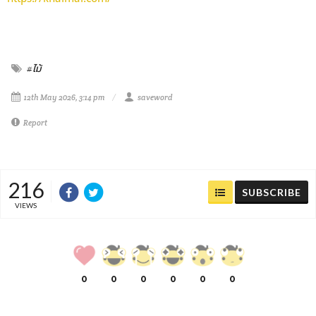
#ไม้
12th May 2026, 3:14 pm
saveword
Report
216
SUBSCRIBE
VIEWS
0
0
0
0
0
0