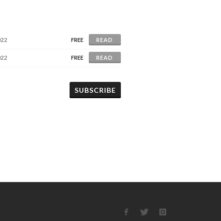
022
FREE
READ
022
FREE
READ
SUBSCRIBE