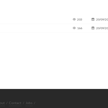
203
20/09/2
166
20/09/2
out
/
Contact
/
Jobs
/