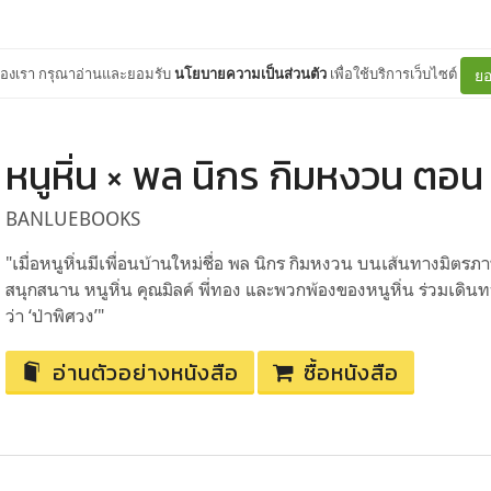
ต์ของเรา กรุณาอ่านและยอมรับ
นโยบายความเป็นส่วนตัว
เพื่อใช้บริการเว็บไซต์
ยอ
หนูหิ่น × พล นิกร กิมหงวน ตอน
BANLUEBOOKS
"เมื่อหนูหิ่นมีเพื่อนบ้านใหม่ชื่อ พล นิกร กิมหงวน บนเส้นทางมิตรภ
สนุกสนาน หนูหิ่น คุณมิลค์ พี่ทอง และพวกพ้องของหนูหิ่น ร่วมเดิน
ว่า ‘ป่าพิศวง’"
อ่านตัวอย่างหนังสือ
ซื้อหนังสือ