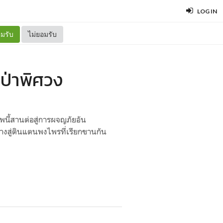
LOG IN
มรับ
ไม่ยอมรับ
 ป่าพิศวง
าพนี้สานต่อสู่การผจญภัยอัน
ทางสู่ตินแตนพงไพรที่เรียกขานกัน