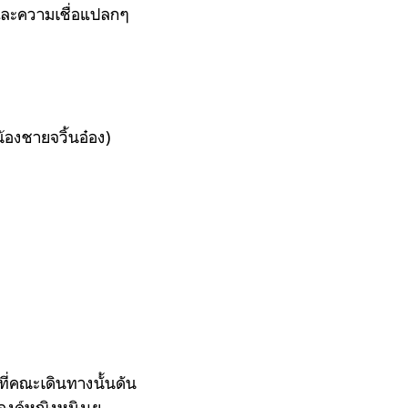
 และความเชื่อแปลกๆ
น้องชายจวิ้นอ๋อง)
ี่คณะเดินทางนั้นดัน
่องค์หญิงหมิงเย