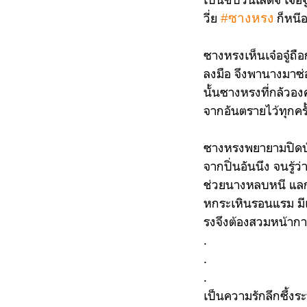
วี่ย
ก็หนีอ
#ซางหรง
ซางหรงเห็นเจ๋อจู๋ถือ
ลงมือ จึงพานางมาซ่
นั้นซางหรงที่กลัวอง
จากอันตรายไว้ทุกครั
ซางหรงพยายามปิดบังฐ
จากปิ่นอันนึง จนรู้ว
ช่วยนางหลบหนี แลกก
หกระเหินรอนแรม มีเร
รงจึงต้องสวมหน้ากา
.
.
.
เป็นความรักลึกซึ้งระห