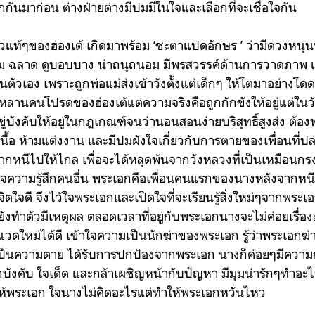
กกันมาก่อน ต่างฝ่ายต่างมีปมมีในใจและเลือกที่จะเชื่อใจกัน
ท้ๆของฮ่องเต้ เกิดมาพร้อม ‘ชะตาแปดอักษร ’ ว่ามีดวงหนุนบ
าม ฉลาด ดูบอบบาง น่าถนุถนอม มีพรสวรรค์ด้านการวาดภาพ แต่ต้
ัวเอง เพราะถูกพ่อแม่ส่งเข้าวังตั้งแต่เด็กๆ ให้โตมาอย่างโด
็นหลานคนโปรดของฮ่องเต้แต่ความจริงคือถูกกักขังให้อยู่แต่ใน
่บังคับให้อยู่ในกฎเกณฑ์จนว่านอนสอนง่ายบริสุทธิ์สูงส่ง ต้องท่
นเนื้อ ห้ามแต่งงาน และมีปมฝังใจเกี่ยวกับการตายของเพื่อนที่ปล
อยากหนีไปให้ไกล เพื่อจะได้หลุดพ้นจากวังหลวงที่เป็นเหมือนกร
กใส่ใจความรู้สึกคนอื่น พระเอกคือเพื่อนคนแรกของนางหลังจากห
จิตใจดี จึงไว้ใจพระเอกและเปิดใจที่จะเรียนรู้สิ่งใหม่ๆจากพระเอ
ยังทำตัวมีเหตุผล ตลอดเวลาที่อยู่กับพระเอกนางจะไม่ค่อยเรื่องม
แวดใหม่ได้ดี เข้าใจความเป็นนักฆ่าของพระเอก รู้ว่าพระเอกฆ่
เป็นความตาย ได้รับการปกป้องจากพระเอก นางก็ค่อยๆมีความก
กบังคับ ใจเด็ด และกล้าเผชิญหน้ากับปัญหา มีมุมน่ารักๆทำอะ
อให้พระเอก ใจนางไม่คิดอะไรแต่ทำให้พระเอกหวั่นไหว