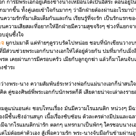
 การมีพระเอกอยู่เคียงข้างนางเหมือนได้เป็นอิสระ ตอนอยู่ใน
กมากขึ้น ทั้งคู่เลยเข้าใจกันมากๆ ว่าอีกฝ่ายต้องผ่านอะไรมาบ
นความรักที่มาเติมเต็มกันและกัน เรียนรู้ที่จะรัก เป็นรักแรกขอ
ยู่บนความเสียสละที่อยากให้อีกฝ่ายมีความสุขจริงๆ ช่วงที่แยกจ
บอุ่นซึ้งใจ
ผูกปมมาดี แต่ท้ายๆดูรวบรัดไปหน่อย ชอบที่นักเขียนวางบ
าจ
มีส่วนช่วยพระเอกกับนางเอกให้ได้อยู่ด้วยกัน ปมที่มากับเมิ่งสื
รต เคยผ่านการมีครอบครัว เมียกับลูกถูกฆ่า แล้วก็มาโดนจับเข
องชำระ
างพระ-นาง ความสัมพันธ์ระหว่างพ่อกับแม่นางเอกก็น่าสนใจ ต
ี่คิด คู่ของศิษย์พี่พระเอกกับนักพรตก็ดี เสียดายน่าจะเล่าลงรายล
จะตามดูแน่นอนค่ะ ชอบโทนเรื่อง มันมีความโรแมนติก หน่วงๆ มีฉากต
่องมีชั้นเชิงอ่านสนุก เนื้อเรื่องซับซ้อน ตัวละครต่างมีปมและฉ
ากมีฉากโรแมนติกน่ารัก ตลกๆ แทรกมาเป็นพักๆ ใครชอบนางเอก
แต่ไม่ด้อยค่าตัวเอง สู้เพื่อความรัก พระ-นางจับมือกันข้ามผ่