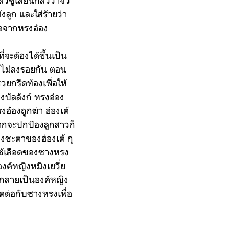
ซู่เสียนกลัวว่าจวิ๋
งลูก และใส่ร้ายว่า
ลือจากหรงอ๋อง
ี่จะต้องได้ขึ้นเป็น
ิ่งไม่ลงรอยกัน ตอน
วยกรีดท้องเพื่อให้
องบัลลังก์ หรงอ๋อง
งอ๋องถูกฆ่า ฮ่องเต้
อยากจะปกป้องลูกสาวก็
วงชะตาของฮ่องเต้ กุ
ช้เลือดของซางหรง
งค์หญิงหมิงเยวี่ย
าวกลายเป็นองค์หญิง
ิดต่อกับซางหรงเพื่อ