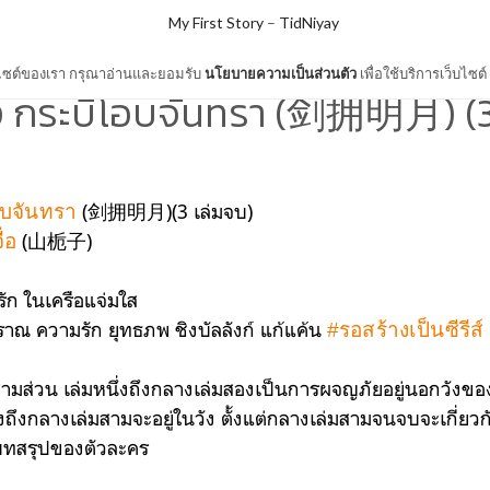
My First Story
–
TidNiyay
ว็บไซต์ของเรา กรุณาอ่านและยอมรับ
นโยบายความเป็นส่วนตัว
เพื่อใช้บริการเว็บไซต์
ื่อง กระบี่โอบจันทรา (剑拥明月) (3
(剑拥明月)(3 เล่มจบ)
อบจันทรา
(山栀子)
่อ
รัก ในเครือแจ่มใส
ราณ ความรัก ยุทธภพ ชิงบัลลังก์ แก้แค้น
#รอสร้างเป็นซีรีส์
็นสามส่วน เล่มหนึ่งถึงกลางเล่มสองเป็นการผจญภัยอยู่นอกวังข
ถึงกลางเล่มสามจะอยู่ในวัง ตั้งแต่กลางเล่มสามจนจบจะเกี่ย
บบทสรุปของตัวละคร