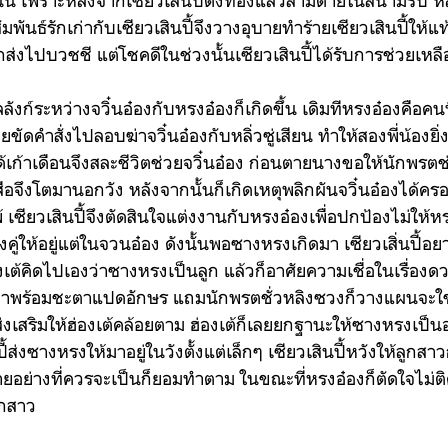
นั้น เพราะหลังจากเซียวเสินปี้ตั้งท้องแล้วสามีตายในสนามรบ หลิ่ว
ันธ์รักเก่ากับเซียวเสินปี้จึงวางอุบายทำร้ายเซียวเสินปี้ให้แท้
ถูกส่งไปบวชชี แต่โชคดีในช่วงนั้นเซียวเสินปี้ได้รับการช่วยเห
ลลังก์ระหว่างจวิ๋นอ๋องกับหรงอ๋องก็เกิดขึ้น เดิมทีหรงอ๋องคือคนท
ลยขัดคำสั่งไปลอบฆ่าจวิ๋นอ๋องกับหลิ่วซู่เสียน ทำให้สองพี่น้องย
งได้เก้าเดือนจึงสละชีวิตช่วยจวิ๋นอ๋อง ก่อนตายนางขอให้นักพรตช่
ิ่งสือจึงโตมานอกวัง หลังจากนั้นก็เกิดเหตุพลิกผันจวิ๋นอ๋องได้คร
เซียวเสินปี้จึงตัดสินใจแต่งงานกับหรงอ๋องเพื่อปกป้องไม่ให้หร
ั้งคู่ให้อยู่แต่ในจวนอ๋อง ดังนั้นพอซางหรงเกิดมา เซียวเสิ่นปี้
งเต้คิดไปเองว่าซางหรงเป็นลูก แล้วก็อาศัยความเชื่อในเรื่องด
ิดมาพร้อมชะตาแปดอักษร แถมนักพรตชั่วหลิงซวงก็วางแผนจะใ
ส่งเสริมให้ฮ่องเต้คล้อยตาม ฮ่องเต้ก็เลยยกฐานะให้ซางหรงเป็นอ
้ส่งซางหรงให้มาอยู่ในวังตั้งแต่เล็กๆ เซียวเสินปี้หวังให้ลูกส
ขสบายอย่างที่ควรจะเป็นก็ยอมทำตาม ในขณะที่หรงอ๋องก็ตัดใจไม่ต
กสาว