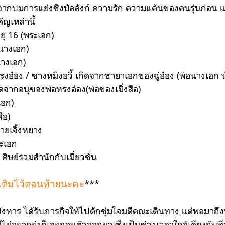
ิดจากปมการแย่งชิงบัลลังก์ ความรัก ความแค้นของคนรุ่นก่อน
ญเหล่านี้
ายุ 16 (พระเอก)
นางเอก)
านางเอก)
/ หรงอ๋อง / ซางหมิงอวี้ เกิดจากชายาเอกของฉู่อ๋อง (พ่อนางเอก 
เกิดจากอนุของพ่อหรงอ๋อง(พ่อของเมิ่งสือ)
เอก)
สือ)
ายเจิ้งหยาง
ระเอก
ศิษย์ร่วมสำนักกับเมี่ยวซั่น
***
มเติมไว้ตอนท้ายนะคะ
ังหาร ได้รับภารกิจให้ไปดักซุ่มโจมตีคณะเดินทาง แต่พอมาถึงท
ู๋ไม่อยากยุ่งก็เลยถอนตัวออกมา ซึ่งเป็นช่วงเวลาใกล้เคียงกับที