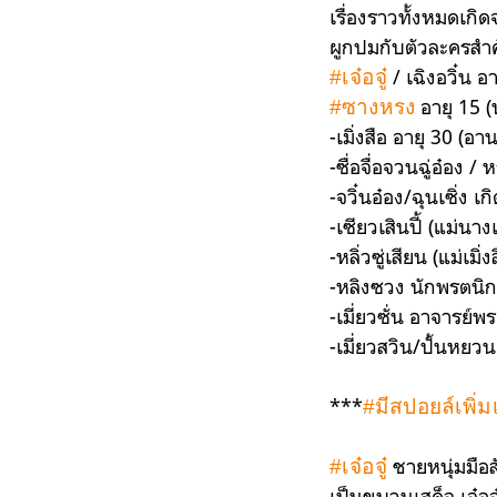
เรื่องราวทั้งหมดเก
ผูกปมกับตัวละครสำคั
/ เฉิงอวิ๋น อ
#เจ๋อจู๋
อายุ 15 (
#ซางหรง
-เมิ่งสือ อายุ 30 (อ
-ซื่อจื่อจวนฉู่อ๋อง 
-จวิ๋นอ๋อง/ฉุนเซิ่ง 
-เซียวเสินปี้ (แม่นาง
-หลิ่วซู่เสียน (แม่เมิ่ง
-หลิงซวง นักพรตนิก
-เมี่ยวซั่น อาจารย์พ
-เมี่ยวสวิน/ปั้นหยวน 
***
#มีสปอยล์เพิ่
ชายหนุ่มมือส
#เจ๋อจู๋
เป็นขบวนเสด็จ เจ๋อจ