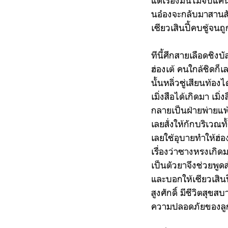
แต่เรื่องมันไม่จบแค่
นอ๋องจะกลับมาสานสัมพ
เซียวเสินปี้คบชู้จน
ทีนี้ศึกสายเลือดชิงบั
ฮ่องเต้ คนใกล้ชิดก็เ
นั้นหลิ่วซู่เสียนท้อ
เมิ่งสือได้เกิดมา เม
กลายเป็นฝ่ายพ่ายแพ้ 
เลยสั่งให้กักบริเวณท
เลยใช้อุบายทำให้ฮ่อ
เรื่องว่าซางหรงเก
เป็นตัวยาจึงช่วยพูด
และบอกให้เซียวเสินปี
สูงศักดิ์ มีชีวิตสุ
ความปลอดภัยของลู