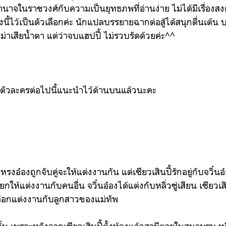
นาจในราชวงศ์กับความเป็นยุทธภพที่อ่านง่าย ไม่ได้มีเรื่องสงคร
องนี้ไว้เป็นตัวเลือกค่ะ นักแปลบรรยายฉากต่อสู้ได้สนุกตื่นเต้น 
ม่าเสียน้ำตา แต่ว่าจบแฮปปี้ ไม่รวบรัดด้วยค่ะ^^
อตัวละครต่อไปนี้แนะนำไว้ด้านบนแล้วนะคะ
หรงอ๋องถูกจับคู่จะให้แต่งงานกัน แต่เซียวเสินปี้รักอยู่กับจวิ๋น
ให้แต่งงานกับคนอื่น จวิ๋นอ๋องได้แต่งกับหลิ่วซู่เสียน เซียวเสิน
ลือกแต่งงานกับลูกสาวของแม่ทัพ