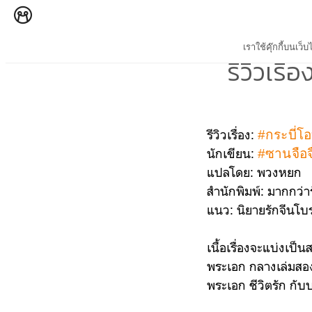
เราใช้คุ๊กกี้บนเ
รีวิวเร
รีวิวเรื่อง:
#กระบี่โ
นักเขียน:
#ซานจือจื
แปลโดย: พวงหยก
สำนักพิมพ์: มากกว่า
แนว: นิยายรักจีนโบ
เนื้อเรื่องจะแบ่งเป
พระเอก กลางเล่มสอง
พระเอก ชีวิตรัก กั