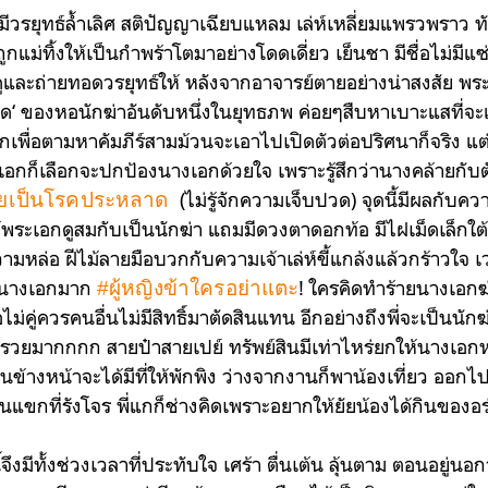
มีวรยุทธ์ล้ำเลิศ สติปัญญาเฉียบแหลม เล่ห์เหลี่ยมแพรวพราว ทั
กแม่ทิ้งให้เป็นกำพร้าโตมาอย่างโดดเดี่ยว เย็นชา มีชื่อไม่มีแซ
ยงดูและถ่ายทอดวรยุทธ์ให้ หลังจากอาจารย์ตายอย่างน่าสงสัย พร
เจ็ด‘ ของหอนักฆ่าอันดับหนึ่งในยุทธภพ ค่อยๆสืบหาเบาะแสที่
พื่อตามหาคัมภีร์สามม้วนจะเอาไปเปิดตัวต่อปริศนาก็จริง แต่คน
อกก็เลือกจะปกป้องนางเอกด้วยใจ เพราะรู้สึกว่านางคล้ายกับตั
(ไม่รู้จักความเจ็บปวด) จุดนี้มีผลกับค
วยเป็นโรคประหลาด
ให้พระเอกดูสมกับเป็นนักฆ่า แถมมีดวงตาดอกท้อ มีไฝเม็ดเล็กใ
มหล่อ ฝีไม้ลายมือบวกกับความเจ้าเล่ห์ขี้แกล้งแล้วกร้าวใจ
เว
วงนางเอกมาก
! ใครคิดทำร้ายนางเอกฆ
#ผู้หญิงข้าใครอย่าแตะ
ไม่คู่ควรคนอื่นไม่มีสิทธิ์มาตัดสินแทน อีกอย่างถึงพี่จะเป็นนั
พี่รวยมากกกก
สายป๋าสายเปย์ ทรัพย์สินมีเท่าไหร่ยกให้นางเอ
ื่อวันข้างหน้าจะได้มีที่ให้พักพิง ว่างจากงานก็พาน้องเที่ยว อ
แขกที่รังโจร
พี่แกก็ช่างคิดเพราะอยากให้ยัยน้องได้กินของอ
จึงมีทั้งช่วงเวลาที่ประทับใจ เศร้า ตื่นเต้น ลุ้นตาม ตอนอยู่นอ