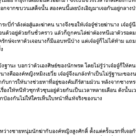
อกจากขบวนเสด็จนั้น สองคนนี้เลยบังเอิญมาเจอกันอยู่กลางป่
กระบี่กำลังต่อสู้และฆ่าคน นางจึงขอให้เจ๋อจู๋ช่วยฆ่านาง เจ๋อจู๋น
อนตัวอยู่ด้วยกันชั่วคราว แล้วก็ถูกคนไล่ฆ่าต้องหนีเอาตัวรอ
ครักษ์จะหาตัวเจอนางก็มีแอบหนีบ้าง แต่เจ๋อจู๋ก็ไม่ได้ห้าม แ
้ง
านะ บอกว่าตัวเองศิษย์ของนักพรต โดยไม่รู้ว่าเจ๋อจู๋ก็ให้ค
่านางคือองค์หญิงหมิงเยวี่ย เจ๋อจู๋จึงแกล้งทำเป็นไม่รู้ฐานะข
ับการให้นางช่วยหาที่อยู่ของคัมภีร์สามม้วน หลังจากซางหรงต
ื่องให้หนีหัวซุกหัวซุนอยู่ด้วยกันเป็นเวลาหลายเดือน ดังนั้น
กป้องกันไม่ให้ใครเห็นใบหน้าที่แท้จริงของนาง
ว่างชายหนุ่มนักฆ่ากับองค์หญิงสูงศักดิ์ ตั้งแต่ครั้งแรกที่เจอกันค