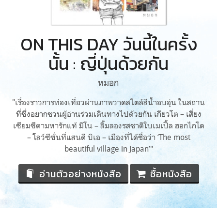
ON THIS DAY วันนี้ในครั้ง
นั้น : ญี่ปุ่นด้วยกัน
หมอก
"เรื่องราวการท่องเที่ยวผ่านภาพวาดสไตล์สีน้ำอบอุ่น ในสถาน
ที่ซึ่งอยากชวนผู้อ่านร่วมเดินทางไปด้วยกัน เกียวโต – เสี่ยง
เซียมซีตามหารักแท้ มิโน – ลิ้มลองรสชาติใบเมเปิ้ล ฮอกไกโด
– โลว์ซีซั่นที่แสนดี บิเอ – เมืองที่ได้ชื่อว่า ‘The most
beautiful village in Japan’"
อ่านตัวอย่างหนังสือ
ซื้อหนังสือ