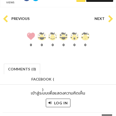
VIEWS
PREVIOUS
NEXT
0
0
0
0
0
0
COMMENTS
(
0)
FACEBOOK
(
)
เข้าสู่ระบบเพื่อแสดงความคิดเห็น
LOG IN