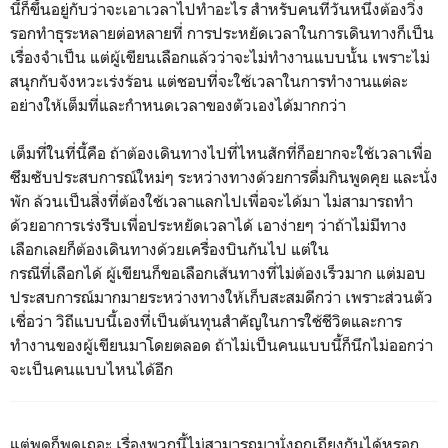
นี้ก็ขึ้นอยู่กับว่าจะเอาเวลาไปทำอะไร สำหรับคนที่วันหนึ่งต้องวิ่ง
รอกทำธุระหลายต่อหลายที่ การประหยัดเวลาในการเดินทางก็เป็น
เรื่องจำเป็น แต่ผู้เขียนเลือกแล้วว่าจะไม่ทำงานแบบนั้น เพราะไม่
สนุกกับจังหวะเร่งร้อน แต่ชอบที่จะใช้เวลาในการทำงานแต่ละ
อย่างให้เต็มที่และกำหนดเวลาของตัวเองได้มากกว่า
เต็มที่ในที่นี้คือ ถ้าต้องเดินทางไปที่ไหนสักที่ก็อยากจะใช้เวลาเพื่อ
ซึมซับประสบการณ์ใหม่ๆ ระหว่างทางด้วยการดื่มกินพูดคุย และนั่ง
พัก ล้วนเป็นสิ่งที่ต้องใช้เวลาแลกไปเพื่อจะได้มา ไม่สามารถทำ
ด้วยอาการเร่งรีบเพื่อประหยัดเวลาได้ เอาง่ายๆ ว่าถ้าไม่มีทาง
เลือกเลยก็ต้องเดินทางด้วยเครื่องบินกันไป แต่ใน
กรณีที่เลือกได้ ผู้เขียนก็ขอเลือกเส้นทางที่ไม่ต้องเร็วมาก แต่มอบ
ประสบการณ์มากมายระหว่างทางให้เก็บสะสมดีกว่า เพราะส่วนตัว
เชื่อว่า วิถีแบบนี้เองที่เป็นต้นทุนสำคัญในการใช้ชีวิตและการ
ทำงานของผู้เขียนมาโดยตลอด ถ้าไม่เป็นคนแบบนี้ก็นึกไม่ออกว่า
จะเป็นคนแบบไหนได้อีก
แต่พูดก็พูดเถอะ เรื่องพวกนี้ไม่สามารถมานั่งถกเถียงกันได้หรอก