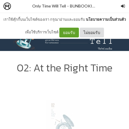
Only Time Will Tell
–
BUNBOOKISH
เราใช้คุ๊กกี้บนเว็บไซต์ของเรา กรุณาอ่านและยอมรับ
นโยบายความเป็นส่วนตัว
เพื่อใช้บริการเว็บไซต์
ยอมรับ
ไม่ยอมรับ
02: At the Right Time