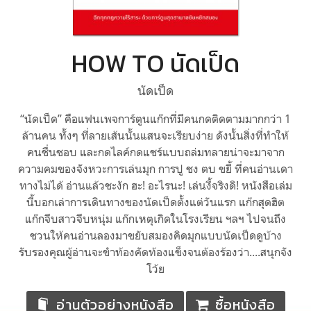
HOW TO นัดเป็ด
นัดเป็ด
“นัดเป็ด” คือแฟนเพจการ์ตูนแก๊กที่มีคนกดติดตามมากกว่า 1
ล้านคน ทั้งๆ ที่ลายเส้นนั้นแสนจะเรียบง่าย ดังนั้นสิ่งที่ทำให้
คนชื่นชอบ และกดไลค์กดแชร์แบบถล่มทลายน่าจะมาจาก
ความคมของจังหวะการเล่นมุก การปู ชง ตบ ขยี้ ที่คนอ่านเดา
ทางไม่ได้ อ่านแล้วชะงัก ฮะ! อะไรนะ! เล่นงี้จริงดิ! หนังสือเล่ม
นี้บอกเล่าการเดินทางของนัดเป็ดตั้งแต่วันแรก แก๊กสุดฮิต
แก๊กจีบสาวจีบหนุ่ม แก๊กเหตุเกิดในโรงเรียน ฯลฯ ไปจนถึง
ชวนให้คนอ่านลองมาขยับสมองคิดมุกแบบนัดเป็ดดูบ้าง
รับรองคุณผู้อ่านจะขำท้องคัดท้องแข็งจนต้องร้องว่า....สนุกจัง
โว้ย
อ่านตัวอย่างหนังสือ
ซื้อหนังสือ