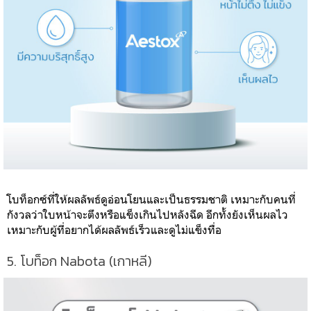
โบท็อกซ์ที่ให้ผลลัพธ์ดูอ่อนโยนและเป็นธรรมชาติ เหมาะกับคนที่
กังวลว่าใบหน้าจะตึงหรือแข็งเกินไปหลังฉีด อีกทั้งยังเห็นผลไว
เหมาะกับผู้ที่อยากได้ผลลัพธ์เร็วและดูไม่แข็งทื่อ
5. โบท็อก Nabota (เกาหลี)