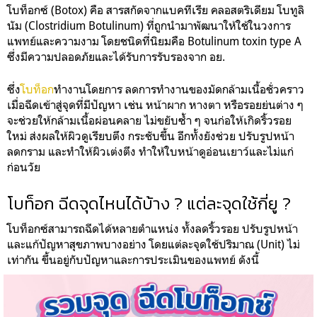
โบท็อกซ์ (Botox) คือ สารสกัดจากแบคทีเรีย คลอสตริเดียม โบทูลิ
นัม (Clostridium Botulinum) ที่ถูกนำมาพัฒนาให้ใช้ในวงการ
แพทย์และความงาม โดยชนิดที่นิยมคือ Botulinum toxin type A
ซึ่งมีความปลอดภัยและได้รับการรับรองจาก อย.
ซึ่ง
โบท็อก
ทำงานโดยการ ลดการทำงานของมัดกล้ามเนื้อชั่วคราว
เมื่อฉีดเข้าสู่จุดที่มีปัญหา เช่น หน้าผาก หางตา หรือรอยย่นต่าง ๆ
จะช่วยให้กล้ามเนื้อผ่อนคลาย ไม่ขยับซ้ำ ๆ จนก่อให้เกิดริ้วรอย
ใหม่ ส่งผลให้ผิวดูเรียบตึง กระชับขึ้น อีกทั้งยังช่วย ปรับรูปหน้า
ลดกราม และทำให้ผิวเต่งตึง ทำให้ใบหน้าดูอ่อนเยาว์และไม่แก่
ก่อนวัย
โบท็อก ฉีดจุดไหนได้บ้าง ? แต่ละจุดใช้กี่ยู ?
โบท็อกซ์สามารถฉีดได้หลายตำแหน่ง ทั้งลดริ้วรอย ปรับรูปหน้า
และแก้ปัญหาสุขภาพบางอย่าง โดยแต่ละจุดใช้ปริมาณ (Unit) ไม่
เท่ากัน ขึ้นอยู่กับปัญหาและการประเมินของแพทย์ ดังนี้