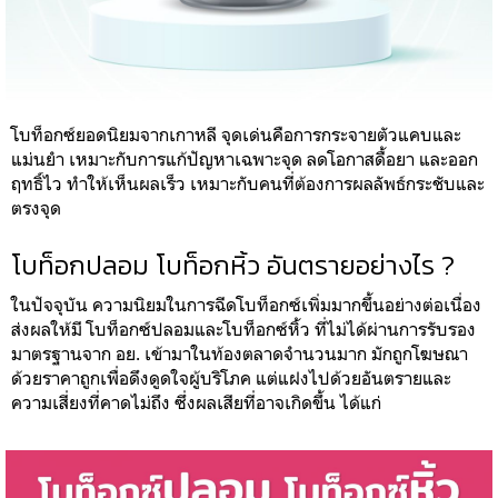
โบท็อกซ์ยอดนิยมจากเกาหลี จุดเด่นคือการกระจายตัวแคบและ
แม่นยำ เหมาะกับการแก้ปัญหาเฉพาะจุด ลดโอกาสดื้อยา และออก
ฤทธิ์ไว ทำให้เห็นผลเร็ว เหมาะกับคนที่ต้องการผลลัพธ์กระชับและ
ตรงจุด
โบท็อกปลอม โบท็อกหิ้ว อันตรายอย่างไร ?
ในปัจจุบัน ความนิยมในการฉีดโบท็อกซ์เพิ่มมากขึ้นอย่างต่อเนื่อง
ส่งผลให้มี โบท็อกซ์ปลอมและโบท็อกซ์หิ้ว ที่ไม่ได้ผ่านการรับรอง
มาตรฐานจาก อย. เข้ามาในท้องตลาดจำนวนมาก มักถูกโฆษณา
ด้วยราคาถูกเพื่อดึงดูดใจผู้บริโภค แต่แฝงไปด้วยอันตรายและ
ความเสี่ยงที่คาดไม่ถึง ซึ่งผลเสียที่อาจเกิดขึ้น ได้แก่