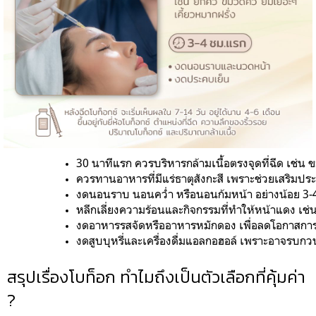
30 นาทีแรก ควรบริหารกล้ามเนื้อตรงจุดที่ฉีด เช่น ขมวด
ควรทานอาหารที่มีแร่ธาตุสังกะสี เพราะช่วยเสริมปร
งดนอนราบ นอนคว่ำ หรือนอนก้มหน้า อย่างน้อย 3-4 
หลีกเลี่ยงความร้อนและกิจกรรมที่ทำให้หน้าแดง เช่
งดอาหารรสจัดหรืออาหารหมักดอง เพื่อลดโอกาสกา
งดสูบบุหรี่และเครื่องดื่มแอลกอฮอล์ เพราะอาจรบ
สรุปเรื่องโบท็อก ทำไมถึงเป็นตัวเลือกที่คุ้มค่า
?