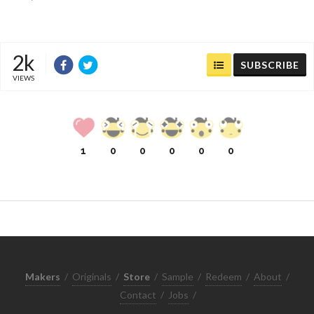
2k
SUBSCRIBE
VIEWS
1
0
0
0
0
0
Makers
/
Originals
/
Store
/
Sample
/
Redeem
/
About
/
Contact
/
Jobs
/