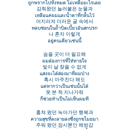
ถูกพรากไปทั้งหมด ไม่เหลืออะไรเลย
감춰왔던 늘러붙은 눈물과
เหลือแค่ผมและน้ำตาที่กลั้นไว้
어지러져 더러운 굴 속에서
หลบซ่อนในถ้ำบิดเบี้ยวอันสกปรก
나 혼자 이렇게
อยู่คนเดียวเช่นนี้
숨을 곳이 더 필요해
ผมต้องการที่ให้หายใจ
빛이 날 찾을 수 없게
แสงจะได้ส่องมาที่ผมบ้าง
혹시 마주친다 해도
แต่หากว่าเป็นเช่นนั้นได้
못 본 척 지나가줘
ก็ช่วยทำเป็นไม่เห็นผมที
훔쳐 왔던 녹아가던 행복과
ความสุขที่ละลายลงซึ่งถูกขโมยมา
주워 왔던 잠시뿐인 해방감