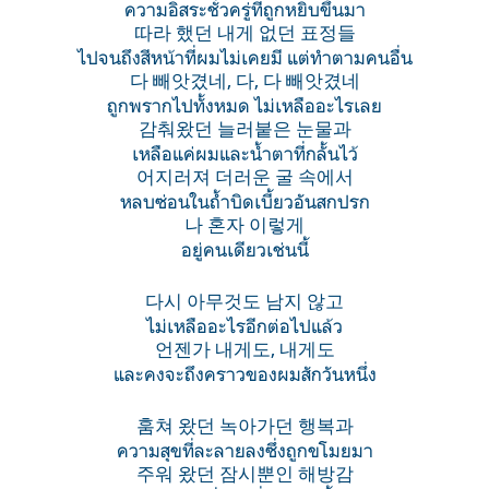
ความอิสระชั่วครู่ที่ถูกหยิบขึ้นมา
따라 했던 내게 없던 표정들
ไปจนถึงสีหน้าที่ผมไม่เคยมี แต่ทำตามคนอื่น
다 빼앗겼네, 다, 다 빼앗겼네
ถูกพรากไปทั้งหมด ไม่เหลืออะไรเลย
감춰왔던 늘러붙은 눈물과
เหลือแค่ผมและน้ำตาที่กลั้นไว้
어지러져 더러운 굴 속에서
หลบซ่อนในถ้ำบิดเบี้ยวอันสกปรก
나 혼자 이렇게
อยู่คนเดียวเช่นนี้
다시 아무것도 남지 않고
ไม่เหลืออะไรอีกต่อไปแล้ว
언젠가 내게도, 내게도
และคงจะถึงคราวของผมสักวันหนึ่ง
훔쳐 왔던 녹아가던 행복과
ความสุขที่ละลายลงซึ่งถูกขโมยมา
주워 왔던 잠시뿐인 해방감