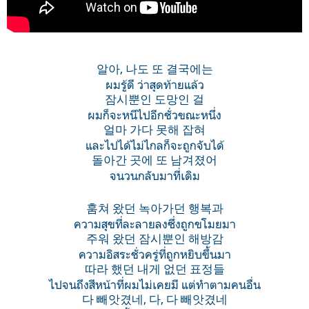
알아, 나도 또 결국에는
ผมรู้ดี ว่าสุดท้ายแล้ว
잠시뿐인 도망인 걸
ผมก็จะหนีไปอีกชั่วขณะหนึ่ง
얼마 가다 못해 잡혀
และไปได้ไม่ไกลก็จะถูกจับได้
돌아간 곳에 또 남겨졌어
จนวนกลับมาที่เดิม
훔쳐 왔던 녹아가던 행복과
ความสุขที่ละลายลงซึ่งถูกขโมยมา
주워 왔던 잠시뿐인 해방감
ความอิสระชั่วครู่ที่ถูกหยิบขึ้นมา
따라 했던 내게 없던 표정들
ไปจนถึงสีหน้าที่ผมไม่เคยมี แต่ทำตามคนอื่น
다 빼앗겼네, 다, 다 빼앗겼네