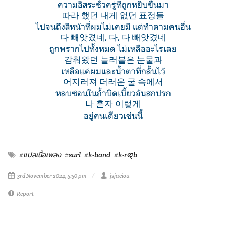
ความอิสระชั่วครู่ที่ถูกหยิบขึ้นมา
따라 했던 내게 없던 표정들
ไปจนถึงสีหน้าที่ผมไม่เคยมี แต่ทำตามคนอื่น
다 빼앗겼네, 다, 다 빼앗겼네
ถูกพรากไปทั้งหมด ไม่เหลืออะไรเลย
감춰왔던 늘러붙은 눈물과
เหลือแค่ผมและน้ำตาที่กลั้นไว้
어지러져 더러운 굴 속에서
หลบซ่อนในถ้ำบิดเบี้ยวอันสกปรก
나 혼자 이렇게
อยู่คนเดียวเช่นนี้
#แปลเนื้อเพลง
#surl
#k-band
#k-r&b
3rd November 2024, 5:50 pm
jsjaeiou
Report