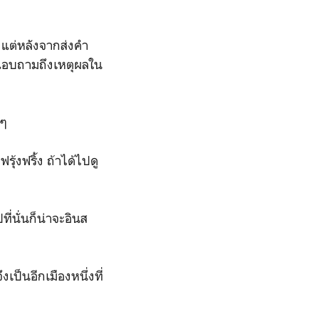
ี แต่หลังจากส่งคำ
จะแอบถามถึงเหตุผลใน
๋ๆ
ุ้งฟริ้ง ถ้าได้ไปดู
ี่นั่นก็น่าจะอินส
เป็นอีกเมืองหนึ่งที่