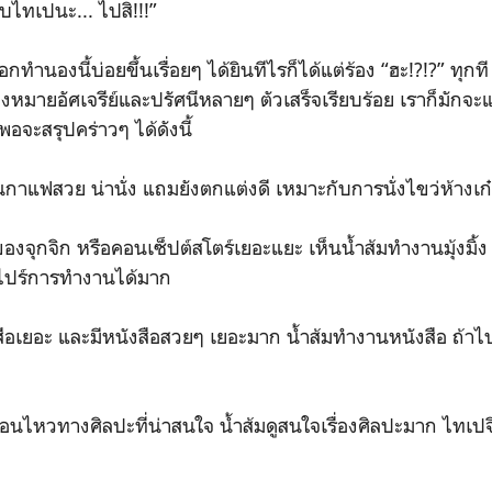
บไทเปนะ... ไปสิ!!!”
อกทำนองนี้บ่อยขึ้นเรื่อยๆ ได้ยินทีไรก็ได้แต่ร้อง “ฮะ!?!?” ทุกท
องหมายอัศเจรีย์และปรัศนีหลายๆ ตัวเสร็จเรียบร้อย เราก็มัก
พอจะสรุปคร่าวๆ ได้ดังนี้
้านกาแฟสวย น่านั่ง แถมยังตกแต่งดี เหมาะกับการนั่งไขว่ห้างเก
ของจุกจิก หรือคอนเซ็ปต์สโตร์เยอะแยะ เห็นน้ำส้มทำงานมุ้งมิ้ง ฟร
สไปร์การทำงานได้มาก
งสือเยอะ และมีหนังสือสวยๆ เยอะมาก น้ำส้มทำงานหนังสือ ถ้าไปท
ื่อนไหวทางศิลปะที่น่าสนใจ น้ำส้มดูสนใจเรื่องศิลปะมาก ไทเปจึง