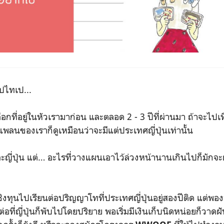
ปไทเป...
ือกที่อยู่ในหัวเรามาก่อน และตลอด 2 - 3 ปีที่ผ่านมา ถ้าจะไปเ
นแพลนของเราก็ดูเหมือนว่าจะมีแต่ประเทศญี่ปุ่นเท่านั้น
ุ่น และญี่ปุ่น แต่… อะไรที่วางแผนเอาไว้ล่วงหน้านานเกินไปก็มัก
ุนไปเรียนต่อปริญญาโทที่ประเทศญี่ปุ่นอยู่สองปีติด แต่พองาน
ต่อที่ญี่ปุ่นก็พับไปโดยปริยาย พอเริ่มมีเงินเก็บนิดหน่อยก็วาดฝ