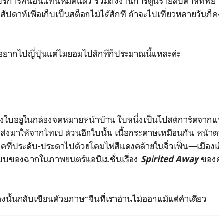
้บริการคนอื่นแทนหมดแล้ว รวมถึงงานการ์ตูนรายสัปดาห์ที่พยา
สัปดาห์เพื่อเก็บเป็นสต็อกไม่ได้สักที ถ้าจะไปเที่ยวหลายวันก็
ร อยากไปญี่ปุ่นแต่ไม่ยอมไปสักทีก็ประมาณนี้แหละค่ะ
ใบอยู่ในกล่องจดหมายหน้าบ้าน ใบหนึ่งเป็นโปสต์การ์ดจากแฟนห
จะส่งมาให้จากไทเป ส่วนอีกใบนั้น เนื้อกระดาษเหมือนกัน หน้าต
ที่ประดับ-ประดาไปด้วยโคมไฟสีแดงคล้ายในจิ่วเฟิ่น—เมืองเ
แบบของฉากในภาพยนตร์แอนิเมชั่นเรื่อง
ของค่
Spirited Away
องนั้นกลับเขียนด้วยภาษาจีนที่เราอ่านไม่ออกแม้แต่คำเดียว