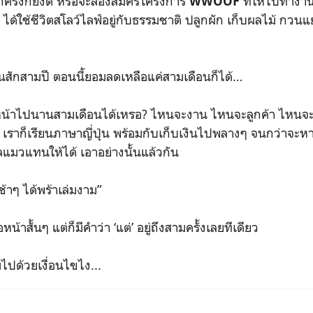
กครั้งก็ยังดี หรือจะลองสมัครโครงการ
ที่ให้ไปทำงา
WWOOF
 ได้ใช้ชีวิตสโลว์ไลฟ์อยู่กับธรรมชาติ ปลูกผัก เก็บผลไม้ กวน
ยนสักสามปี ตอนนี้ยอมลดเหลือแค่สามเดือนก็ได้…
หน้าไปนานสามเดือนได้เหรอ? ไหนจะงาน ไหนจะลูกค้า ไหนจะแมวท
อม เราก็เรียนภาษาญี่ปุ่น พร้อมกับเก็บเงินไปพลางๆ จนกว่าจ
มวแทนให้ได้ เอาอย่างนั้นแล้วกัน
ช้าๆ ได้พร้าเล่มงาม”
อหน้าสั้นๆ แต่ก็มีคำว่า ‘แต่’ อยู่ถึงสามครั้งเลยทีเดียว
มไปด้วยเงื่อนไขไง...