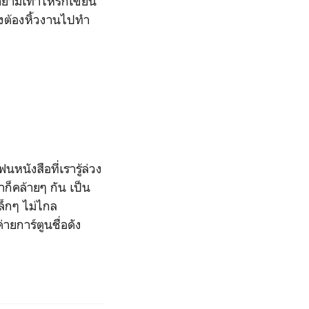
ยามเท่าไหร่ก็เขียน
คงต้องหิ้วงานไปทำ
นังสือที่เรารู้ล่วง
าก็คล้ายๆ กัน เป็น
ล็กๆ ไม่ไกล
ายการ์ตูนชื่อดัง