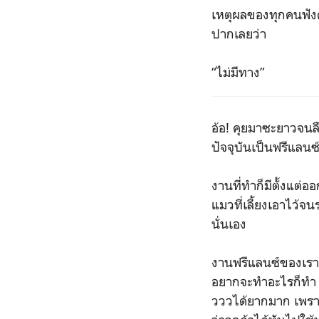
เหตุผลของทุกคนฟังดู
ปากเลยว่า
“ไม่มีทาง”
อ้อ! คุยมาซะยาวจนลื
ปัจจุบันเป็นฟรีแลนซ
งานที่ทำก็มีตั้งแ
แมวที่เลี้ยงเอาไว้จน
นั่นเอง
งานฟรีแลนซ์ของเรา
อยากจะทำอะไรก็ทำ น
วววได้ยากมาก เพรา