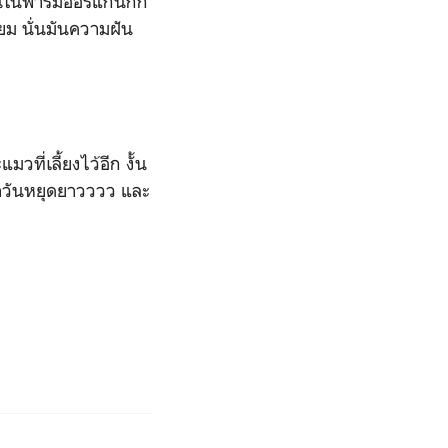
นในฟาร์มออร์แกนิกก็
แยม นั่นมันความฝัน
ี่เลี้ยงไว้อีก งั้น
ะหาวันหยุดยาวววว และ