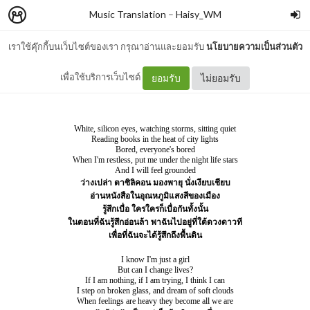
Music Translation
–
Haisy_WM
เราใช้คุ๊กกี้บนเว็บไซต์ของเรา กรุณาอ่านและยอมรับ
นโยบายความเป็นส่วนตัว
Daydreamer - AURORA
เพื่อใช้บริการเว็บไซต์
ยอมรับ
ไม่ยอมรับ
White, silicon eyes, watching storms, sitting quiet
Reading books in the heat of city lights
Bored, everyone's bored
When I'm restless, put me under the night life stars
And I will feel grounded
ว่างเปล่า ตาซิลิคอน มองพายุ นั่งเงียบเชียบ
อ่านหนังสือในอุณหภูมิแสงสีของเมือง
รู้สึกเบื่อ ใครใครก็เบื่อกันทั้งนั้น
ในตอนที่ฉันรู้สึกอ่อนล้า พาฉันไปอยู่ที่ใต้ดวงดาวที
เพื่อที่ฉันจะได้รู้สึกถึงพื้นดิน
I know I'm just a girl
But can I change lives?
If I am nothing, if I am trying, I think I can
I step on broken glass, and dream of soft clouds
When feelings are heavy they become all we are