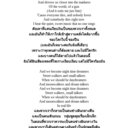
And drivess us closer into the madness
Of the world, of a gun
(And it suits me just fine)
'Cause everyone dies, and nobody loves
And somebody dies right now
I hear the quiet, sweet music that no one sings
ตัณหาที่แสนเงียบงันเป็นของพวกเราทั้งหมด
และมันก็ทำให้เราใกล้เข้าสู่ความคลั่งไคล้มากขึ้น
ของโลกใบนี้ ของปืน
(และมันก็เหมาะสมกับฉันที่เดียว)
เพราะว่าทุกคนต่างก็ต้องตาย และไม่มีใครรัก
และบางคนก็ได้ตายไปแล้วในตอนนี้
ฉันได้ยินเสียงเพลงที่ไพเราะเงียบเงียบ แต่ไม่มีใครร้องมัน
And we become night time dreamers
Street walkers and small talkers
When we should be daydreamers
And moonwalkers and dream talkers
And we become night time dreamers
Street walkers, small talkers
When we should be daydreamers
And moonwalkers and dream talkers
In real life
และพวกเราก็กลายเป็นคนช่างฝันกลางคืน
และเป็นคนเดินถนน
กลุ่มพูดคุยเรื่องเล็กเล็ก
ในตอนที่พวกเราควรจะเป็นคนช่างฝันกลางวัน
และพวกเราก็เดินอยู่บนดวงจันทร์ เป็นนักพูดถึงฝัน