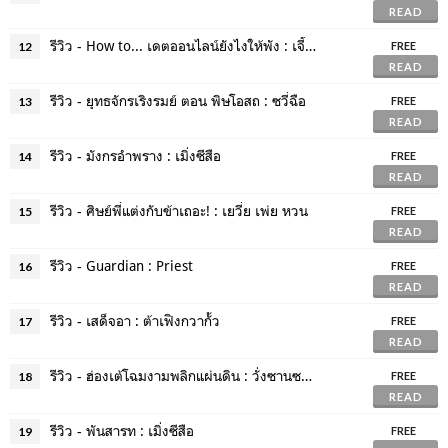
READ
รีวิว - How to... เดตออนไลน์ยังไงให้พัง : เจี้ยงจื่อเป้ย
12
FREE
READ
รีวิว - ยุทธจักรเริงรมย์ ตอน พิษโอสถ : ซวี่ฉือ
13
FREE
READ
รีวิว - มังกรอำพราง : เมิ่งซีสือ
14
FREE
READ
รีวิว - ศิษย์พี่แต่งกับข้าเถอะ! : เยวี่ย เพ่ย หวน
15
FREE
READ
รีวิว - Guardian : Priest
16
FREE
READ
รีวิว - เสด็จอา : ต้าเฟิงกวากั้ว
17
FREE
READ
รีวิว - ฮ่องเต้โฉมงามพลิกแผ่นดิน : วั่งซานซาน
18
FREE
READ
รีวิว - พันสารท : เมิ่งซีสือ
19
FREE