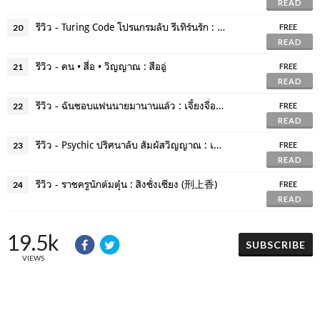
READ
รีวิว - Turing Code โปรแกรมลับ รีเทิร์นรัก : เฟยเทียนเย่เสียง
20
FREE
READ
รีวิว - คน • สื่อ • วิญญาณ : สืออู่
21
FREE
READ
รีวิว - ฉันชอบแฟนนายมานานแล้ว : เจี้ยงจื่อเป้ย
22
FREE
READ
รีวิว - Psychic ปริศนาลับ สัมผัสวิญญาณ : เฟิงหลิวซูไต
23
FREE
READ
รีวิว - ราชครูนักต้มตุ๋น : สิงซั่งเซียง (刑上香)
24
FREE
READ
19.5k
SUBSCRIBE
VIEWS