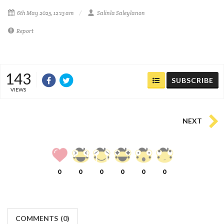
6th May 2025, 12:13 am
Salinla Saleylanon
Report
143
SUBSCRIBE
VIEWS
NEXT
0
0
0
0
0
0
COMMENTS
(
0)