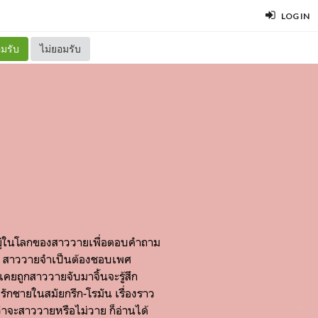
LOG IN
มรับ
ไม่ยอมรับ
ยู่ในโลกของสาววายเพื่อตอบคำถาม
เอง สาววายจำเป็นต้องชอบเพศ
่เคยถูกสาววายจับมาจิ้นจะรู้สึก
ักชายในสมัยกรีก-โรมัน เรื่องราว
ว่าจะสาววายหรือไม่วาย ก็อ่านได้