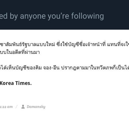
ัมพันธ์รัฐบาลแบบใหม่ ซึ่งใช้บัญชีชื่อเจ้าหน้าที่ แทนที่จะใ
บบในอดีตที่ผ่านมา
ด้เห็นบัญชีของคิม จอง-อึน ปรากฎตามมาในทวีตภพก็เป็นได
 Korea Times.
1:22 am
Damansky