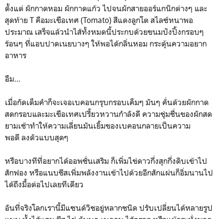
ตั้งแต่ ผักกาดหอม ผักกาดแก้ว ไปจนผักสายออร์แกนิกต่างๆ และ
สุดท้าย T คือมะเขือเทศ (Tomato) สีแดงลูกโต สไลซ์หนาพอ
ประมาณ เสร็จแล้วนำไส้ทั้งหมดนี้ประกบด้วยขนมปังปิ้งกรอบๆ
ร้อนๆ ที่แอบปาดเนยบางๆ ให้พอได้กลิ่นหอม กระตุ้นความอยาก
อาหาร
อืม…
เมื่อกัดเต็มคำก็จะเจอเบคอนกรุบกรอบเค็มๆ มันๆ คั่นด้วยผักกาด
สดกรอบและมะเขือเทศเปรี้ยวหวานกำลังดี ความชุ่มชื่นของผักสด
ยามเช้าทำให้ความเลี่ยนมันเยิ้มของเบคอนกลายเป็นความ
พอดี ลงตัวแบบสุดๆ
หรือบางทีที่อยากได้ออพชั่นเสริม ก็เพิ่มไข่ดาวกึ่งสุกกึ่งดิบเข้าไป
สักฟอง หรือแนบชีสเพิ่มพลังงานเข้าไปด้วยอีกสักแผ่นก็อิ่มนานไป
ได้ถึงมื้อต่อไปเลยทีเดียว
อันที่จริงโลกเรานี้มีแซนด์วิชอยู่หลากชนิด ปรับเปลี่ยนได้หลายรูป