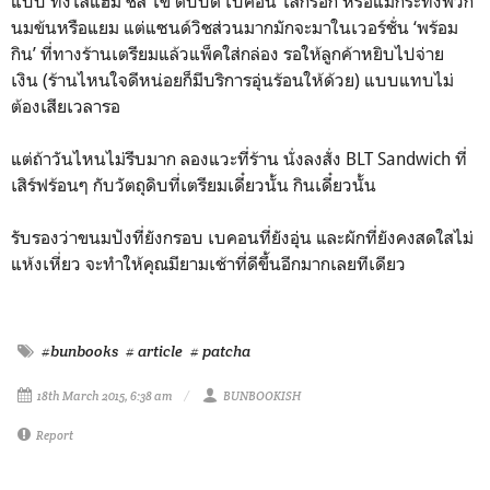
แบบ ทั้งไส้แฮม ชีส ไข่ ตับบด เบคอน ไส้กรอก หรือแม้กระทั่งพวก
นมข้นหรือแยม แต่แซนด์วิชส่วนมากมักจะมาในเวอร์ชั่น ‘พร้อม
กิน’ ที่ทางร้านเตรียมแล้วแพ็คใส่กล่อง รอให้ลูกค้าหยิบไปจ่าย
เงิน (ร้านไหนใจดีหน่อยก็มีบริการอุ่นร้อนให้ด้วย) แบบแทบไม่
ต้องเสียเวลารอ
แต่ถ้าวันไหนไม่รีบมาก ลองแวะที่ร้าน นั่งลงสั่ง BLT Sandwich ที่
เสิร์ฟร้อนๆ กับวัตถุดิบที่เตรียมเดี๋ยวนั้น กินเดี๋ยวนั้น
รับรองว่าขนมปังที่ยังกรอบ เบคอนที่ยังอุ่น และผักที่ยังคงสดใสไม่
แห้งเหี่ยว จะทำให้คุณมียามเช้าที่ดีขึ้นอีกมากเลยทีเดียว
#bunbooks
# article
# patcha
18th March 2015, 6:38 am
BUNBOOKISH
Report