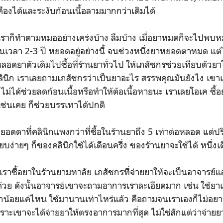
ืองได้และระงับก้อนเนื้อลามมากกว่าเดิมได้
าก็ทำตามหมออย่างเคร่งบ้าง ลืมบ้าง เมื่อยาหมดก็จะไปพบห
นเวลา 2-3 ปี หยอดอยู่อย่างนี้ จนช่วงหนึ่งยาหยอดตาหมด แต่
อดยาตัวเดิมไปซื้อที่ร้านยาทั่วไป ให้เภสัชกรช่วยเทียบตัวย
ลินิก เราเลยถามเภสัชกรว่าเป็นยาอะไร สรรพคุณมันยังไง เขา
 ไม่ได้ช่วยลดก้อนเนื้อหรือทำให้ต้อเนื้อหายนะ เราเลยโอเค ซื้
ช่นเคย ก็ช่วยบรรเทาได้ปกติ
หยอดตาที่คลินิกแพงกว่าที่ซื้อในร้านยาถึง 5 เท่าต่อหลอด แ
ยบง่ายๆ ก็ของคลินิกใช้ได้เดือนครึ่ง ของร้านยาจะใช้ได้ หนึ่ง
เราซื้อยาในร้านยามหาลัย เภสัชกรที่จ่ายยาให้จะเป็นอาจารย์
้วย ดังนั้นอาจารย์เขาจะถามอาการเราละเอียดมาก เช่น ใช้ยา
ากน้อยแค่ไหน ใช้มานานเท่าไหร่แล้ว คือถามจนเราเองก็ไม่อย
พราะเขาจะได้จ่ายยาให้ตรงอาการมากที่สุด ไม่ใช่สักแต่ว่าจ่ายย