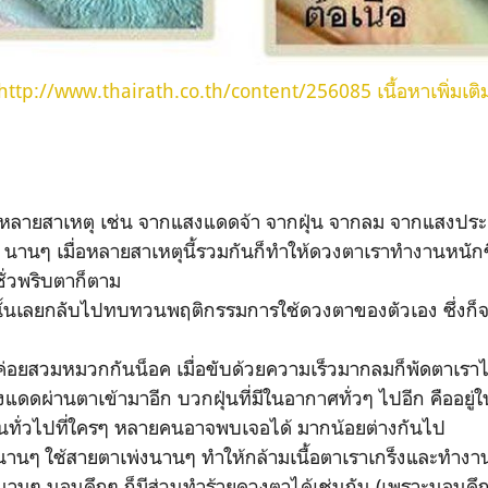
http://www.thairath.co.th/content/256085 เนื้อหาเพิ่มเติ
ด้หลายสาเหตุ เช่น จากแสงแดดจ้า จากฝุ่น จากลม จากแสงปร
นานๆ เมื่อหลายสาเหตุนี้รวมกันก็ทำให้ดวงตาเราทำงานหนัก
ชั่วพริบตาก็ตาม
นั้นเลยกลับไปทบทวนพฤติกรรมการใช้ดวงตาของตัวเอง ซึ่งก็จ
่ค่อยสวมหมวกกันน็อค เมื่อขับด้วยความเร็วมากลมก็พัดตาเรา
ผ่านตาเข้ามาอีก บวกฝุ่นที่มีในอากาศทั่วๆ ไปอีก คืออยู่ใน
งต้นทั่วไปที่ใครๆ หลายคนอาจพบเจอได้ มากน้อยต่างกันไป
านๆ ใช้สายตาเพ่งนานๆ ทำให้กล้ามเนื้อตาเราเกร็งและทำงานม
ทำนานๆ นอนดึกๆ ก็มีส่วนทำร้ายดวงตาได้เช่นกัน (เพราะนอนดึ