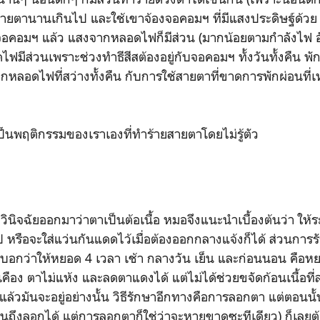
้สายตานานเกินไป และใช้เขาจ้องจอคอมฯ ที่มีแสงประดิษฐ์ด้วย 
อมฯ แล้ว แสงจากหลอดไฟก็มีส่วน (มากน้อยตามกำลังไฟ อันนี้
มีส่วนเพราะช่วงทำธีสีสต้องอยู่กับจอคอมฯ ทั้งวันทั้งคืน พ
ลอดไฟที่สว่างทั้งคืน กับการใช้สายตาที่ขาดการพักผ่อนที่เ
 เป็นพฤติกรรมของเราเองที่ทำร้ายสายตาโดยไม่รู้ตัว
นิจฉัยออกมาว่าตาเป็นต้อเนื้อ หมอจึงแนะนำเบื้องต้นว่า ให้ร
 หรือจะใส่แว่นกันแดดไว้เมื่อต้องออกกลางแจ้งก็ได้ ส่วนการร
กว่าให้หยอด 4 เวลา เช้า กลางวัน เย็น และก่อนนอน คือหยอ
ือง ตาไม่แห้ง และลดตาแดงได้ แต่ไม่ได้ช่วยขจัดก้อนเนื้อที
ิดแล้วมันจะอยู่อย่างนั้น วิธีรักษาอีกทางคือการลอกตา แต่ตอนนั้
อนถึงลอกได้ แต่การลอกตาก็ใช่ว่าจะหายขาดซะทีเดียว) ก็เลย