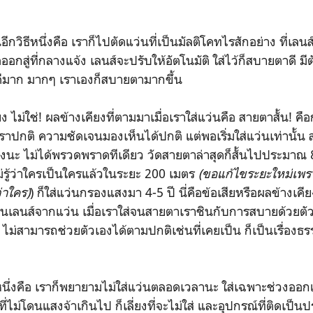
ีกวิธีหนึ่งคือ เราก็ไปตัดแว่นที่เป็นมัลติโคทไรสักอย่าง ที่เล
ออกสู่ที่กลางแจ้ง เลนส์จะปรับให้อัตโนมัติ ใส่ไว้ก็สบายตาดี มีตั
ดีมาก มากๆ เราเองก็สบายตามากขึ้น
ง ไม่ใช่! ผลข้างเคียงที่ตามมาเมื่อเราใส่แว่นคือ สายตาสั้น! คือ
ปกติ ความชัดเจนมองเห็นได้ปกติ แต่พอเริ่มใส่แว่นเท่านั้น สา
้นลงนะ ไม่ได้พรวดพราดทีเดียว วัดสายตาล่าสุดก็สั้นไปประมาณ 8
่รู้ว่าใครเป็นใครแล้วในระยะ 200 เมตร
(ขอแก้ไขระยะใหม่เพร
ว่าใคร)
) ก็ใส่แว่นกรองแสงมา 4-5 ปี นี่คือข้อเสียหรือผลข้างเค
็นเลนส์จากแว่น เมื่อเราใส่จนสายตาเราชินกับการสบายด้วยตัว
ไม่สามารถช่วยตัวเองได้ตามปกติเช่นที่เคยเป็น ก็เป็นเรื่องธร
หนึ่งคือ เราก็พยายามไม่ใส่แว่นตลอดเวลานะ ใส่เฉพาะช่วงออกแ
่ไม่โดนแสงจ้าเกินไป ก็เลี่ยงที่จะไม่ใส่ และอุปกรณ์ที่ติดเป็