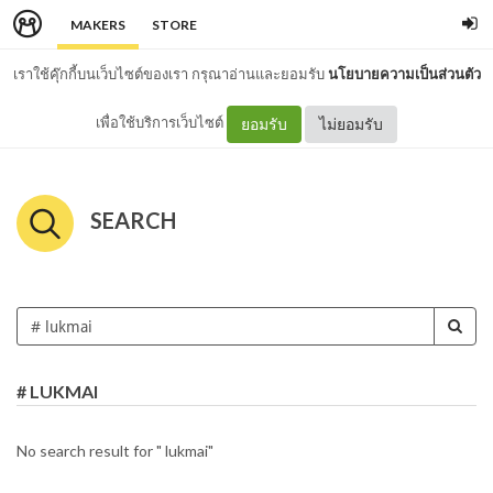
MAKERS
STORE
เราใช้คุ๊กกี้บนเว็บไซต์ของเรา กรุณาอ่านและยอมรับ
นโยบายความเป็นส่วนตัว
เพื่อใช้บริการเว็บไซต์
ยอมรับ
ไม่ยอมรับ
SEARCH
# LUKMAI
No search result for " lukmai"