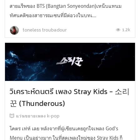
สายแร็พของ BTS (Bangtan Sonyeondan)เหน็บแหนม
ทัศนคติของสาธารณะชนที่มีต่อวงในบทเ...
1.2k
toneless troubadour
วิเคราะห์ดนตรี เพลง Stray Kids - 소리
꾼 (Thunderous)
แว่นขยายเพลง k-pop
โคตร เท่ห์ เลย หลังจากที่ผู้เขียนเคยถูกใจเพลง God's
Menu เป็นอย่างมาก ในที่สุดเพลงใหม่ของ Stray Kids ก็