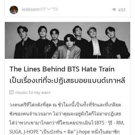
452
looksorn (♡˙︶˙♡)
The Lines Behind BTS Hate Train
เป็นเรื่องเท่ที่จะปฏิเสธบอยแบนด์เกาหลี
music to my ears
วงดนตรีที่โด่งดังที่สุด ณ ชั่วโมงนี้เป็นทั้งที่รักและที่เกลียด
ชังของคนจำนวนมาก ไม่ว่าคุณจะอยู่ฝั่งใดก็ไม่อาจปฏิเสธ
ได้ว่าพวกเขามาไกลกว่าที่ใครเคยประเมินไว้BTS · 땡 - RM,
SUGA, J-HOPE "เป็นบังทัน = ผิด" j-hope หนึ่งในสมาชิก