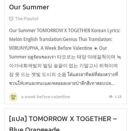
Our Summer
The Playlist
Our Summer TOMORROW X TOGETHER Korean Lyrics:
Melon English Translation:Genius Thai Translation:
WIRUNYUPHA, A Week Before Valentine ☀️ Our
Summer ฤดูร้อนของเรา 타오르는 태양 아래질척이며 녹
아가네회색빛의 빌딩 숲끝이 없는 기말고사 뒤척이며
잠 못 드는 잿빛 도시의 소음 ใต้แสงอาทิตย์ที่ส่องสว่างที่
ชวนให้เหนอะหนะและหลอมละลายป่าตึกสีเทาสอบปล...
1.1k
a week before valentine
[แปล] TOMORROW X TOGETHER –
Blue Orangeade