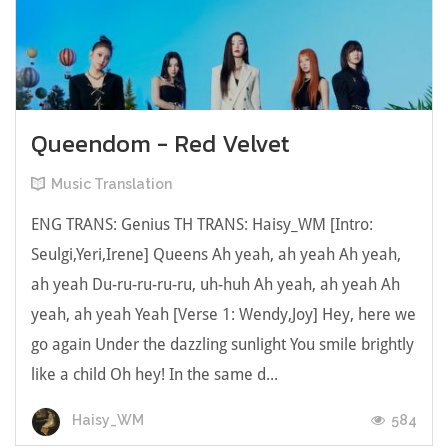
Queendom - Red Velvet
Music Translation
ENG TRANS: Genius TH TRANS: Haisy_WM [Intro:
Seulgi,Yeri,Irene] Queens Ah yeah, ah yeah Ah yeah,
ah yeah Du-ru-ru-ru-ru, uh-huh Ah yeah, ah yeah Ah
yeah, ah yeah Yeah [Verse 1: Wendy,Joy] Hey, here we
go again Under the dazzling sunlight You smile brightly
like a child Oh hey! In the same d...
584
Haisy_WM