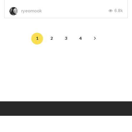
6.8k
ryeomook
1
2
3
4
Makers
/
Originals
/
Store
/
Sample
/
Redeem
/
About
/
Contact
/
Jobs
/