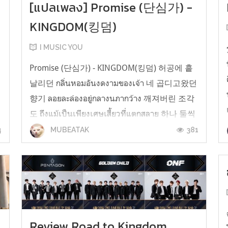
[แปลเพลง] Promise (단심가) -
KINGDOM(킹덤)
I MUSIC YOU
Promise (단심가) - KINGDOM(킹덤) 허공에 흩
날리던 กลิ่นหอมอันงดงามของเจ้า 네 곱디고왔던
향기 ลอยละล่องอยู่กลางนภากว้าง 깨져버린 조각
도 ถึงแม้เป็นเพียงเศษเสี้ยวที่แตกสลาย 하나 둘씩
고이 모아 ข้าก็จะเก็บรวบรวมมันทีละชิ้นๆ อย่าง
4
381
MUBEATAK
ทะนุถนอม 봄꽃길 따라 또르르 또르르 หมุนกลิ้ง
ไปตามเส้นทางของดอกไม้ยามวสันต์ 미소를 짓던
너는 แต่เจ้าที่เคยแย้มยิ้ม 첫 눈처럼 또 사르르 ...
Review Road to Kingdom