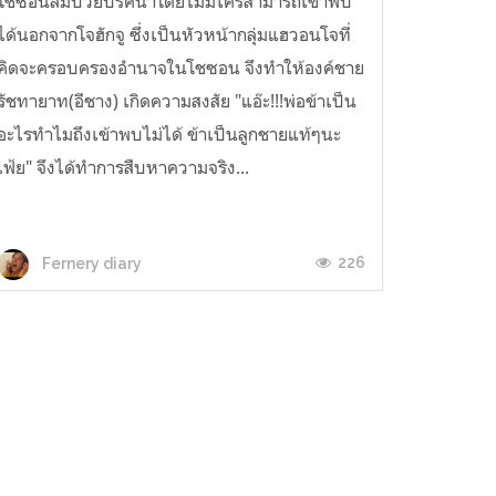
โชซอนล้มป่วยปริศนาโดยไม่มีใครสามารถเข้าพบ
ได้นอกจากโจฮักจู ซึ่งเป็นหัวหน้ากลุ่มแฮวอนโจที่
คิดจะครอบครองอำนาจในโชซอน จึงทำให้องค์ชาย
รัชทายาท(อีชาง) เกิดความสงสัย "แอ๊ะ!!!พ่อข้าเป็น
อะไรทำไมถึงเข้าพบไม่ได้ ข้าเป็นลูกชายแท้ๆนะ
เฟ้ย" จึงได้ทำการสืบหาความจริง...
226
Fernery diary