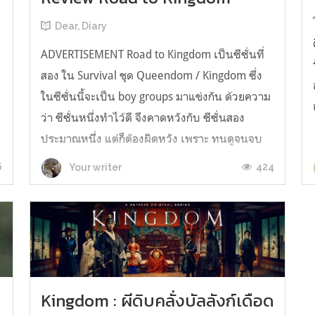
Dear, Diary
ADVERTISEMENT Road to Kingdom เป็นซีซั่นที่
สอง ใน Survival ชุด Queendom / Kingdom ซึ่ง
ในซีซั่นนี้จะเป็น boy groups มาแข่งกัน ด้วยความ
ว่า ซีซั่นหนึ่งทำไว้ดี จึงคาดหวังกับ ซีซั่นสอง
ประมาณหนึ่ง แต่ก็ต้องผิดหวัง เพราะ ทนดูจนจบ
ไม่ได้เลยค่ะ #ดูไม่จบจริงๆนะ5555 สมาชิกในการ
6
424
Your writer
แข่งขันครั้งนี้ค่ะ Road to Kingdo...
o
่
f
Kingdom : ผีดิบคลั่งบัลลังก์เดือด