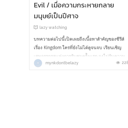
Evil / เมื่อความกระหายกลาย
มนุษย์เป็นปีศาจ
lazy watching
บทความต่อไปนี้เปิดเผยถึงเนื้อหาสำคัญของซีรีส์
เรื่อง Kingdom ใครที่ยังไม่ได้ดูจนจบ เรียนเชิญ
เสพอรรถรสแห่งการรับชมครั้งแรก จงไปรับความ
22
mynkdontbelazy
ตื่นเต้นนั้นจนเต็มปอด ก่อนเริ่มอ่านบทความนี้ค่ะ :
ปลายปี 2016 ในเลคเชอร์วิชาหนึ่งของ
มหาวิทยาลัยแห่งหนึ่ง หลังจากที่ Signal โด่งดัง
เป็นพลุแตก ขึ้นแท่นซีรีส์...