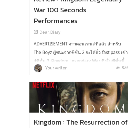
War 100 Seconds
Performances
Dear, Diary
ADVERTISEMENT จากคอนเทนต์ที่แล้ว สำหรับ
The Boyz ผู้ชนะจากซีซั่น 2 จะได้ตั๋ว fast pass เข้า
สู่ซีซั่น 3 Kingdom Legendary War ซึ่งในซีซั่นนี้
82
Your writer
เรียกได้ว่า ระดับความตึงเครียดของการแข่งขัน
แตกต่างกับซีซั่นก่อน อย่างชัดเจน เรามอง Road t
Kingdom เหมือนวัยรุ่นสร้างตัวมาแข่งกัน ในขณะที
Kingdom ซีซั่นนี้...
Kingdom : The Resurrection o