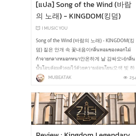
[แปล] Song of the Wind (바람
의 노래) - KINGDOM(킹덤)
I MUSIC YOU
Song of the Wind (바람의 노래) - KINGDOM(킹
덤) 짙은 안개 속 꽃내음이กลิ่นหอมของดอกไม้
กำจายกลางหมอกหนา안온하게 날 감싸오네กลิ่น
นั้นโอบล้อมตัวผมไว้ด้วยความอ่อนโยน오색 빛 하
늘위로 잠이 들 때까지จนกว่าผมจะหลับใหลอยู่
25
MUBEATAK
บนผืนฟ้าหลากสีสัน매일 널 기다리네ทุกวันผมทำ
เพียงเฝ้ารอแต่คุณ 달빛이 가득 채운 밤엔ยาม
ค่ำคืนที่อาบย้อมไปด้วยแสงจันทร์하염없이 눈물
흘리네หยาดน้ำตาผมริ...
Review : Kingdom Legendary