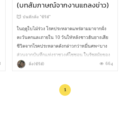
(บทสัมภาษณ์จากงานแถลงข่าว)
บันทึกติ่ง "ซีรีส์"
ในฤดูใบไม้ร่วง โรคประหลาดแพร่ลามมาจากฝั่ง
ตะวันตกและภายใน 10 วันให้หลังชาวฮันยางเสีย
ชีวิตจากโรคประหลาดดังกล่าวกว่าหมื่นศพ<บาง
ส่วนจากบันทึกแห่งราชวงศ์โชซอน ในรัชสมัยของ
พระเจ้าซุนโจ> จากส่วนเล็กๆ ในบันทึก
8
664
ติ่ง(ซีรีส์)
)
ประวัติศาสตร์ถูกหยิบมาใส่จินตนาการอันปราด
เปรื่องโดยนักเขียนบทมือหนึ่ง เกิดเป็น Netflix
Origin...
1