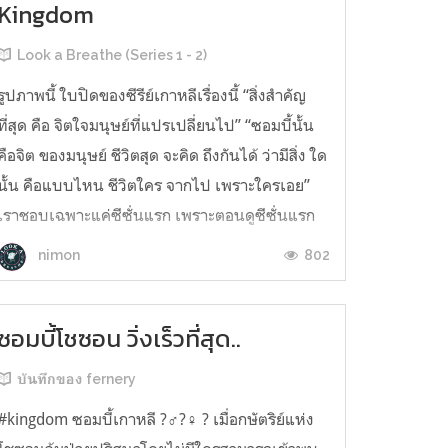
Kingdom
Look a Breathe (Series 1 - 2)
รูปภาพนี้ ใบปิดของซีรีย์เกาหลีเรื่องนี้ “สิ่งสำคัญ
ที่สุด คือ จิตใจมนุษย์ที่แปรเปลี่ยนไป” “ซอมบี้นั้น
คือจิต ของมนุษย์ ชีวิตสุด จะคิด ถึงกันได้ ว่ามีสิ่ง ใด
นั้น คือแบบไหน ชีวิตใคร จากไป เพราะใครเอย”
เราชอบเฉพาะแค่ซีซั่นแรก เพราะตอนดูซีซั่นแรก
จบก็อยากดูซีซั่น 2 แต่พอดูแล้วเรารู้สึกเฉยๆ
802
nimon
ความ...
ซอมบี้โชซอน วิ่งเร็วที่สุด..
บันทึกของ fernery
#kingdom ซอมบี้เกาหลี ?‍♂️?‍♀️ ? เมื่อกษัตริย์แห่ง