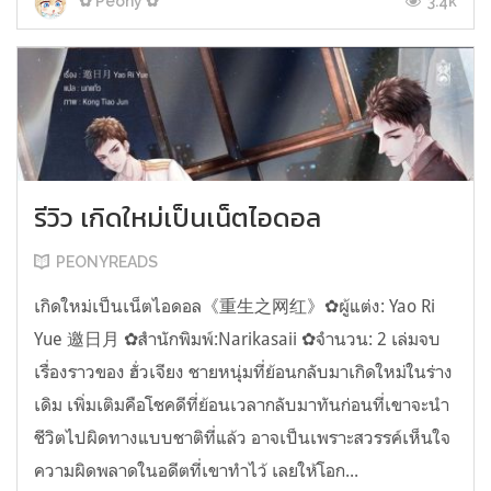
3.4k
✿ Peony ✿
รีวิว เกิดใหม่เป็นเน็ตไอดอล
PEONYREADS
เกิดใหม่เป็นเน็ตไอดอล《重生之网红》✿ผู้แต่ง: Yao Ri
Yue 邀日月 ✿สำนักพิมพ์:Narikasaii ✿จำนวน: 2 เล่มจบ
เรื่องราวของ ฮั่วเจียง ชายหนุ่มที่ย้อนกลับมาเกิดใหม่ในร่าง
เดิม เพิ่มเติมคือโชคดีที่ย้อนเวลากลับมาทันก่อนที่เขาจะนำ
ชีวิตไปผิดทางแบบชาติที่แล้ว อาจเป็นเพราะสวรรค์เห็นใจ
ความผิดพลาดในอดีตที่เขาทำไว้ เลยให้โอก...