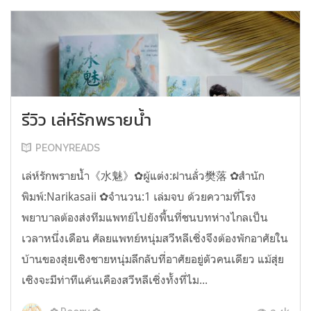
รีวิว เล่ห์รักพรายน้ำ
PEONYREADS
เล่ห์รักพรายน้ำ《水魅》✿ผู้แต่ง:ฝานลั่ว樊落 ✿สำนัก
พิมพ์:Narikasaii ✿จำนวน:1 เล่มจบ ด้วยความที่โรง
พยาบาลต้องส่งทีมแพทย์ไปยังพื้นที่ชนบทห่างไกลเป็น
เวลาหนึ่งเดือน ศัลยแพทย์หนุ่มสวีหลีเซิ่งจึงต้องพักอาศัยใน
บ้านของสุ่ยเซิงชายหนุ่มลึกลับที่อาศัยอยู่ตัวคนเดียว แม้สุ่ย
เซิงจะมีท่าทีแค้นเคืองสวีหลีเซิ่งทั้งที่ไม...