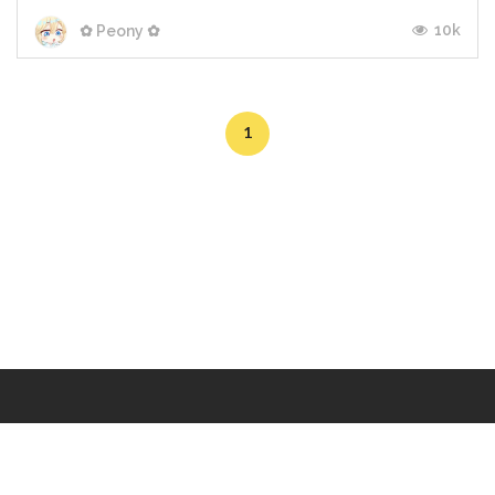
10k
✿ Peony ✿
1
Makers
/
Originals
/
Store
/
Sample
/
Redeem
/
About
/
Contact
/
Jobs
/