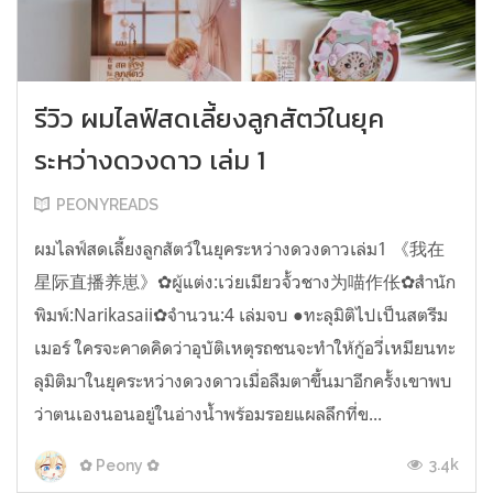
รีวิว ผมไลฟ์สดเลี้ยงลูกสัตว์ในยุค
ระหว่างดวงดาว เล่ม 1
PEONYREADS
ผมไลฟ์สดเลี้ยงลูกสัตว์ในยุคระหว่างดวงดาวเล่ม1 《我在
星际直播养崽》✿ผู้แต่ง:เว่ยเมียวจั้วชาง为喵作伥✿สำนัก
พิมพ์:Narikasaii✿จำนวน:4 เล่มจบ ●ทะลุมิติไปเป็นสตรีม
เมอร์ ใครจะคาดคิดว่าอุบัติเหตุรถชนจะทำให้กู้อวี่เหมียนทะ
ลุมิติมาในยุคระหว่างดวงดาวเมื่อลืมตาขึ้นมาอีกครั้งเขาพบ
ว่าตนเองนอนอยู่ในอ่างน้ำพร้อมรอยแผลลึกที่ข...
3.4k
✿ Peony ✿