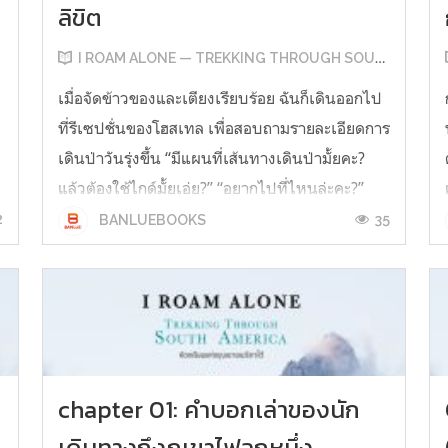
ลิขิต
I ROAM ALONE — TREKKING THROUGH SOUTH AMERICA
เมื่อจัดข้าวของและเตียงเรียบร้อย ฉันก็เดินออกไป
ที่รีเซปชั่นของโฮสเทล เพื่อสอบถามรายละเอียดการ
เดินป่าวันรุ่งขึ้น “มีแผนที่เส้นทางเดินป่ามั้ยคะ?
แล้วต้องใช้ไกด์มั้ยเอ่ย?” “อยากไปที่ไหนล่ะคะ?”
เธอถามกลับ “ทะเลสาบลาโก เด โลส เตรสค่ะ” “งั้น
2
35
BANLUEBOOKS
ไม่ต้องใช้ เส้นทางชัดเจนมาก” เธอพูดจบแล้วก้ม
ไปหยิบแผนที่เดิ...
chapter 01: คำบอกเล่าของนัก
เดินทางถึงภูเขาไฟลูกหนึ่ง