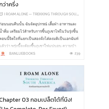
กว่าครึ่ง
I ROAM ALONE — TREKKING THROUGH SOUTH AMERICA
ก่อนนอนคืนนั้น ฉันจัดอุปกรณ์ เสื้อผ้า อาหารและ
น้ำดื่ม เตรียมไว้สำหรับการขึ้นภูเขาไฟในวันรุ่งขึ้น
ตอนนี้จิตใจที่แยกเป็นสองฝั่งได้ลงมติเป็นเอกฉันท์
แล้วว่า พรุ่งนี้จะต้องขึ้นภูเขาไฟแน่นอน ความบ้า
ช่วยผลักความกล้าให้เบียดเอาความกลัวออกไป
239
BANLUEBOOKS
‘สบายใจ’ คือความรู้สึกตอนที่หัวถึงหมอน แต่วินาที
นั้นไม่รู้นึกอะไรหร...
Chapter 03 กอมเปล็ตโต้ที่นึง!
(Un Completo, Por Favor!)