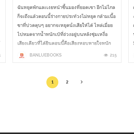
ิ
ฉันหยุดพักและเงยหน้าขึ้นมองที่ยอดเขา อีกไม่ไกล
ก็จะถึงแล้วตอนนี้ร่างกายประท้วงไม่หยุด กล้ามเนื้อ
ขาที่ปวดตุบๆ อยากจะหยุดนั่งเสียให้ได้ ไหล่เมื่อย
ไปหมดจากน้ำหนักเป้ที่ถ่วงอยู่บนหลังชุ่มเหงื่อ
้
เสียงเดียวที่ได้ยินตอนนี้คือเสียงหอบหายใจหนัก
ของตัวเอง... นึกย้อนกลับไปเมื่อปีที่แล้ว ฉันไม่ชอบ
1
215
BANLUEBOOKS
การเดินเลย ...
1
2