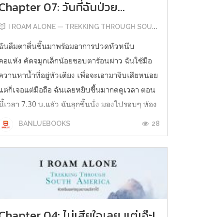
Chapter 07: วันที่ฉันป่วย...
I ROAM ALONE — TREKKING THROUGH SOUTH AMERICA
ฉันลืมตาตื่นขึ้นมาพร้อมอาการปวดหัวหนึบ
คอแห้ง คัดจมูกเล็กน้อยขอบตาร้อนผ่าว ฉันใช้มือ
ควานหาน้ำที่อยู่หัวเตียง เพื่อจะเอามาจิบเสียหน่อย
แต่ก็เจอแต่มือถือ ฉันเลยหยิบขึ้นมากดดูเวลา ตอน
นี้เวลา 7.30 น.แล้ว ฉันลุกขึ้นนั่ง มองไปรอบๆ ห้อง
มืดมีเพียงแสงสลัวๆ ผ่านม่านหน้าต่างสีเข้มเข้ามา
28
BANLUEBOOKS
คนอื่นในห้องอีกสามคนยัง...
Chapter 04: ไม่เสียใจเลย แต่เอ๊ะ!