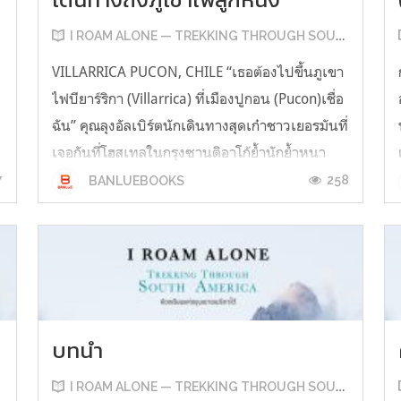
I ROAM ALONE — TREKKING THROUGH SOUTH AMERICA
VILLARRICA PUCON, CHILE “เธอต้องไปขึ้นภูเขา
ไฟบียาร์ริกา (Villarrica) ที่เมืองปูกอน (Pucon)เชื่อ
ฉัน” คุณลุงอัลเบิร์ตนักเดินทางสุดเก๋าชาวเยอรมันที่
เจอกันที่โฮสเทลในกรุงซานติอาโก้ย้ำนักย้ำหนา
ก่อนจะลากัน หลังจากรู้ว่าฉันยังไม่มีแผนตายตัวใน
7
258
BANLUEBOOKS
การเดินทางลงใต้ จะไม่เชื่อเขาก็กระไรอยู่ เพราะลุ
งอัลเบิร์ตเล่าว่าเขาเคยขึ้นภูเขาไฟ...
บทนำ
I ROAM ALONE — TREKKING THROUGH SOUTH AMERICA