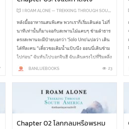
I ROAM ALONE — TREKKING THROUGH SOUTH AMERICA
หลังมื้ออาหารแสนพิเศษ พวกเราก็เริ่มเดินต่อ ไม่กี่
นาทีเท่านั้นก็มาเจอกับสะพานไม้แคบๆ ข้ามลำธาร
ตรงสะพานจะมีป้ายบอกว่า ‘Solo Uno’แปลว่า เดิน
ได้ทีละคน “เดี๋ยวขอเติมน้ำแป๊บนึง ออนนี่เดินข้าม
ไปก่อน” ฉันหันไปบอกจินฮี ฉันเดินตรงไปที่ริมตลิ่ง
ำ
เปิดเป้หยิบขวดน้ำที่เหลือน้ำไม่ถึงครึ่งออกมา ก่อน
7
23
BANLUEBOOKS
จะเติมน้ำลงไปในข...
Chapter 02 โลกกลมหรือพรหม