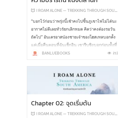
I ROAM ALONE — TREKKING THROUGH SOUTH AMERICA
“บอกไว้ก่อนว่าพรุ่งนี้เช้าคงไปขึ้นภูเขาไฟไม่ได้นะ
อากาศไม่ดีเลยทัวร์ยกเลิกหมด คิดว่าคงต้องรอวัน
ถัดไป” อันเดรอาสน้องชายเจ้าของโฮสเทลบอกตั้ง
แต่เมื่อคืนตอนที่ฉันเช็กอิน เขารีบชิงบอกก่อนทั้งที่
ฉันยังไม่ได้ถาม เพราะทุกคนที่มาเมืองนี้ส่วนใหญ่มี
21
BANLUEBOOKS
เป้าหมายเดียวกัน คือการขึ้นภูเขาไฟบียาร์ริกา “ไม่
เป็นไร เดี๋ยว...
Chapter 02: จุดเริ่มต้น
I ROAM ALONE — TREKKING THROUGH SOUTH AMERICA