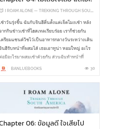
I ROAM ALONE — TREKKING THROUGH SOUTH AMERICA
เช้าวันรุ่งขึ้น ฉันกับจินฮีตื่นตั้งแต่เจ็ดโมงเช้า หลัง
จากกินข้าวเช้าที่โฮสเทลเรียบร้อย เราก็ช่วยกัน
เตรียมแซนด์วิชไว้เป็นอาหารกลางวันระหว่างเดิน
จินฮีรับหน้าที่ผสมไส้ เธอเอาทูน่า หอมใหญ่ อะไร
ต่อมิอะไรมาผสมเข้าด้วยกัน ส่วนฉันทำหน้าที่
สำคัญและยากที่สุด “ไม่ต้องมาช่วยหั่น เดี๋ยวเลอะ
30
BANLUEBOOKS
นี่ๆ เธอเอาขนมปังไปหั...
Chapter 06: ข้อมูลดี ใจเสียไป