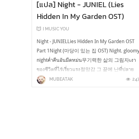
[แปล] Night - JUNIEL (Lies
Hidden In My Garden OST)
I MUSIC YOU
Night - JUNIELLies Hidden In My Garden OST
Part 1Night (마당이 있는 집 OST) Night. gloom
nightค่ำคืนอันมืดหม่น무기력한 삶의 그림자เงา
ของชีวิตที่ไร้เรี่ยวแรง절망감 그 끝에 난ที่ปลาย
ทางของความสิ้นหวัง구원을 쫓아ฉันได้แต่ตามหา
24
MUBEATAK
หนทางแห่งการอยู่รอด누구도 알 수 없는โดยไม่มี
ใครล่วงรู้ solitude 찬란한 길을 걷는แววตาของ
เธอ너의 눈빛은ยามเธอเดินไปบนถ...