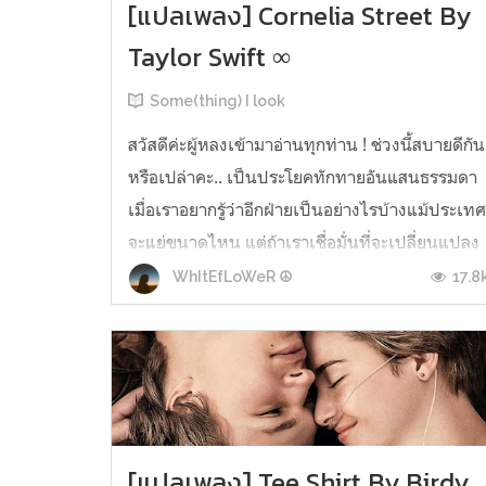
[แปลเพลง] Cornelia Street By
Taylor Swift ∞
Some(thing) I look
สวัสดีค่ะผู้หลงเข้ามาอ่านทุกท่าน ! ช่วงนี้สบายดีกัน
หรือเปล่าคะ.. เป็นประโยคทักทายอันแสนธรรมดา
เมื่อเราอยากรู้ว่าอีกฝ่ายเป็นอย่างไรบ้างแม้ประเท
จะแย่ขนาดไหน แต่ถ้าเราเชื่อมั่นที่จะเปลี่ยนแปลง
อะไรก็คงดีขึ้นมาอย่าเพิกเฉยปัญหาทางการเมือง
17.8
WhItEfLoWeR ☮
และใส่ใจสุขภาพกันด้วยนะคะ :) วันนี้แพรก็ได้กลับ
มาปัดฝุ่นเคาะสนิมสกิ...
[แปลเพลง] Tee Shirt By Birdy