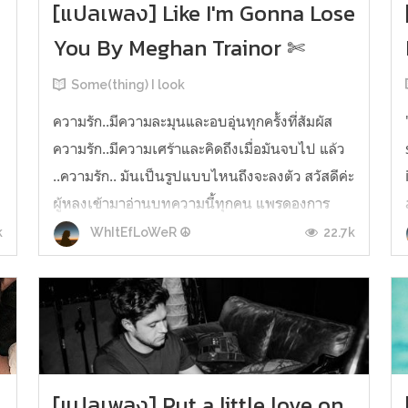
[แปลเพลง] Like I'm Gonna Lose
You By Meghan Trainor ✄
Some(thing) I look
ความรัก..มีความละมุนและอบอุ่นทุกครั้งที่สัมผัส
ความรัก..มีความเศร้าและคิดถึงเมื่อมันจบไป แล้ว
ศ
..ความรัก.. มันเป็นรูปแบบไหนถึงจะลงตัว สวัสดีค่ะ
ผู้หลงเข้ามาอ่านบทความนี้ทุกคน แพรดองการ
แปลเพลงนี้มาได้สักพัก พึ่งมีโอกาสได้มาแปล
k
22.7k
WhItEfLoWeR ☮
ระหว่างที่โควิดระบาดมากขึ้นและหนักทุกขณะ ทุก
คนทำอะไรกันบ้าง เจองานที่ชอบ เจออ...
[แปลเพลง] Put a little love on