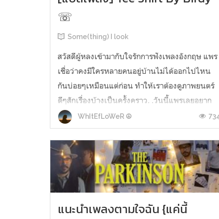
☏
Some(thing) I look
สวัสดีผู้หลงเข้ามากับใจรักการฟังเพลงอังกฤษ แพร
เชื่อว่าคงมีใครหลายคนอยู่บ้านไม่ได้ออกไปไหน
กันบ่อยๆเหมือนแต่ก่อน ทำให้เราต้องดูภาพยนตร์
ดีๆสักเรื่องบ้างเป็นครั้งคราว. .วันนี้แพรเลยอยาก
มานำเสนองานแปลเคาะสนิมเกลากันอีกครา ;)ซึ่ง
73
WhItEfLoWeR ☮
คราวนี้นำมาจากภาพยนตร์โปรดของแพรเองค่ะ
เวลาดูเรื่องความรักสักเรื่อง ทุกคนคาดห...
แนะนำเพลงตามใจฉัน {แค่นี้