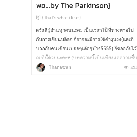
พอ...by The Parkinson}
{ that's what i like }
สวัสดีผู้อ่านทุกคนนะคะ เป็นเวลา1ปีที่ห่างหายไป
กับการเขียนบล็อก ก็อาจจะมีการใช้คำงุนงง(และก็
บวกกับคนเขียนเบลอๆเด๋อๆบ้าง5555) ก็ขออภัยไว้
ณ ที่นี้ด้วยนะคะ♥ (บทความนี้เป็นเพียงแค่ความชื่
ชอบส่วนตัวของเราที่อยากจะแชร์เพลงที่เราชอบใ
41
Thanawan
มุมมองของเรานะอาจจะไม่ถูกใจใคร เราก็ขออภัยไว
ณ ที่นี้ค่ะ ) ขออนุญาตเท้...