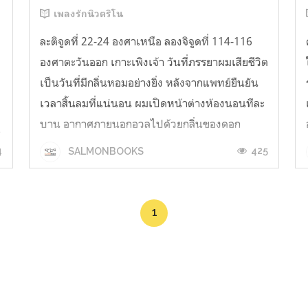
เพลงรักนิวตริโน
ละติจูดที่ 22-24 องศาเหนือ ลองจิจูดที่ 114-116
องศาตะวันออก เกาะเพิงเจ้า วันที่ภรรยาผมเสียชีวิต
เป็นวันที่มีกลิ่นหอมอย่างยิ่ง หลังจากแพทย์ยืนยัน
เวลาสิ้นลมที่แน่นอน ผมเปิดหน้าต่างห้องนอนทีละ
บาน อากาศภายนอกอวลไปด้วยกลิ่นของดอก
น
พลับพลึงยามค่ำ กิ่งของหลิวต้นใหญ่ในสวนโบย
น
4
425
SALMONBOOKS
โบกเป็นเงาสลัวอย่างแช่มช้า ถนนและ...
้
1