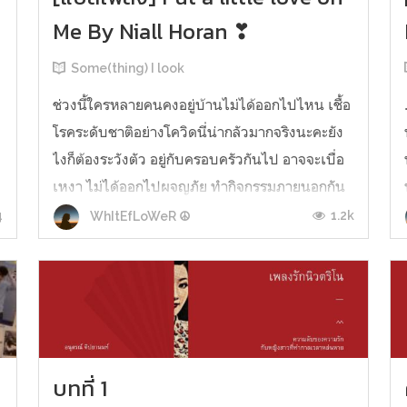
Me By Niall Horan ❣
Some(thing) I look
ช่วงนี้ใครหลายคนคงอยู่บ้านไม่ได้ออกไปไหน เชื้อ
โรคระดับชาติอย่างโควิดนี่น่ากลัวมากจริงนะคะยัง
ไงก็ต้องระวังตัว อยู่กับครอบครัวกันไป อาจจะเบื่อ
เหงา ไม่ได้ออกไปผจญภัย ทำกิจกรรมภายนอกกัน
อย่างน้อยๆเราอาจจะมี 'ใครสักคน' กำลังคิดถึงและ
4
1.2k
WhItEfLoWeR ☮
ส่งข้อความความรู้สึกดีดีมาให้เราได้รับรู้ก็ได้แพร
สามารถบอกได้เลยว่าความร...
บทที่ 1