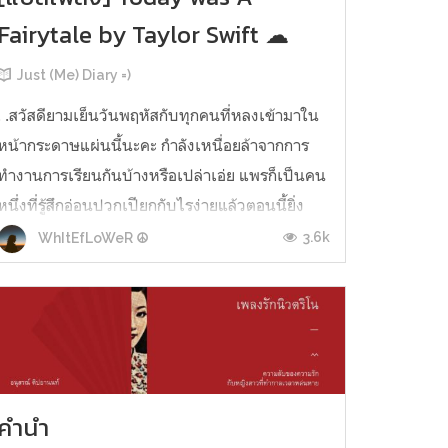
Fairytale by Taylor Swift ☁
Just (Me) Diary =)
. .สวัสดียามเย็นวันพฤหัสกับทุกคนที่หลงเข้ามาใน
หน้ากระดาษแผ่นนี้นะคะ กำลังเหนื่อยล้าจากการ
ทำงานการเรียนกันบ้างหรือเปล่าเอ่ย แพรก็เป็นคน
หนึ่งที่รู้สึกอ่อนปวกเปียกกับไรง่ายแล้วตอนนี้ยิ่ง
สภาพอากาศจะทำเราติดเชื้อไข้หวัดโคโรน่าป่าว
3.6k
WhItEfLoWeR ☮
ไม่รู้ lol ไงก็เวลาออกนอกบ้านสวมผ้าปิดปากเสมอ
นะคะ :) . .เมื่อกำลังพูดถึงเวล...
คำนำ