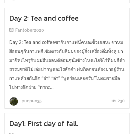
Day 2: Tea and coffee
Fantober2020
Day 2: Tea and coffeeชากับกาแฟนี่คนละขั้วเลยนะ ชานม
สีอ่อนๆกับกาแฟสีเข้มตรงกับสีผมของผู้สั่งเครื่องดื่มทั้งคู่ ยา
มาชิตะโทรุกับผมสีบลอนด์อ่อนๆนั่งข้างโนดะโยจิโร่ที่ผมสีดำ
ธรรมชาติไม่เอ่ยปากพูดอะไรสักคำ ฝนก็ตกจนต้องมาอยู่ร้าน
กาแฟด้วยกันอีก “อ่า” “อ่า” “พูดก่อนเลยครับ”โนดะผายมือ
ไปทางอีกฝ่าย “ทากะ...
230
punpun35
Day1: First day of fall.