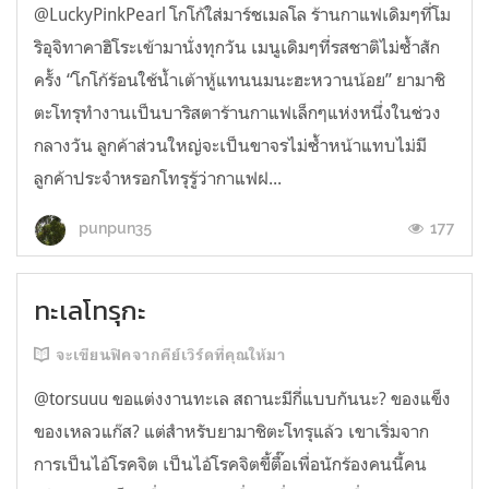
@LuckyPinkPearl โกโก้ใส่มาร์ชเมลโล ร้านกาแฟเดิมๆที่โม
ริอุจิทาคาฮิโระเข้ามานั่งทุกวัน เมนูเดิมๆที่รสชาติไม่ซ้ำสัก
ครั้ง “โกโก้ร้อนใช้น้ำเต้าหู้แทนนมนะฮะหวานน้อย” ยามาชิ
ตะโทรุทำงานเป็นบาริสตาร้านกาแฟเล็กๆแห่งหนึ่งในช่วง
กลางวัน ลูกค้าส่วนใหญ่จะเป็นขาจรไม่ซ้ำหน้าแทบไม่มี
ลูกค้าประจำหรอกโทรุรู้ว่ากาแฟฝ...
177
punpun35
ทะเลโทรุกะ
จะเขียนฟิคจากคีย์เวิร์ดที่คุณให้มา
@torsuuu ขอแต่งงานทะเล สถานะมีกี่แบบกันนะ? ของแข็ง
ของเหลวแก๊ส? แต่สำหรับยามาชิตะโทรุแล้ว เขาเริ่มจาก
การเป็นไอ้โรคจิต เป็นไอ้โรคจิตขี้ตื๊อเพื่อนักร้องคนนี้คน