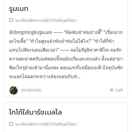
รูมเมท
จะเขียนฟิคจากคีย์เวิร์ดที่คุณให้มา
@dongmingkuรูมเมท —— “หัดพับผ้าห่มบ้างดิ๊” “เรื่องมาก
อะไรเตี้ย” “ทำไมสูงแล้วพับผ้าห่มไม่ได้ไง?” “ทำได้ก็ทำ
แทนไปสิจะนอนเสียเวลา” —— ผมโมริอุจิทาคาฮิโระ ผมรัก
ความสะอาดครับแค่ตอนนี้หอมันเริ่มเละเทะแล้ว ตั้งแต่ยามา
ชิตะโทรุย้ายเข้ามานี่แหละ ตอนแรกก็เหมือนจะดี ปัจจุบันชัก
จะแยกไม่ออกระหว่างห้องนอนกับห้...
198
punpun35
โกโก้ใส่มาร์ชเมลโล
จะเขียนฟิคจากคีย์เวิร์ดที่คุณให้มา