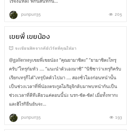
โร่จังแหละ พักนี้สนิทกัน...
205
punpun35
เขยพี่ เขยน้อง
จะเขียนฟิคจากคีย์เวิร์ดที่คุณให้มา
@gallerxeyเขยพี่เขยน้อง “คุณยามาชิตะ” “ยามาชิตะโทรุ
ครับ”โทรุก้มหัว .... “แนะนำตัวเองมาซิ” “นิชิซาว่าเทรุกิครับ
เรียกเทรุก็ได้”เทรุบิดตัวไปมา .... สองชั่วโมงก่อนหน้านั้น
เป็นช่วงเวลาที่พี่น้องตระกูลโมริอุจิกลับมาพบหน้ากันเป็น
ช่วงเวลาที่ดีทีเดียวแค่ตอนนี้น่ะ นรก-ชัด-ชัด! เมื่อทั้งทากะ
และฮิโรกิยืนยันจะ...
193
punpun35