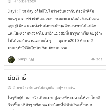
Fantober2020
Day1: First day of fallใบไม้ร่วงวันแรกกับท้องฟ้าสีส้ม
อ่อนๆ อากาศกำลังดีเลยนะทากะมองแมวส้มตัวอ้วนที่นอน
อุตุอยู่ใต้หอ นอนทั้งวันยังจะหน้าบูดอีกนะทากะได้แต่คิด
และโยงความทรงจำไปหาอีกแมวส้มที่เขารู้จัก หรือเคยรู้จัก?
ไม่ได้เจอกันนานเลยนะโทรุ —- ตุลาคม2010 ท้องฟ้าสี
หม่นๆทำให้จิตใจนักเรียนมัธยมปลาย...
205
punpun35
ตัดสิทธิ์
ถ้าหาเสียงกับเขาไม่สนุกก็มาอยู่พรรคฉัน
โทรุที่อยู่ด้านล่างจึงเดินแทรกฝูงคนที่หลบทางให้เขาโดยดี
ก้าวขึ้นเวทีช้าๆ พร้อมพูดประโยคที่ทำให้เรื่องทั้งหมด