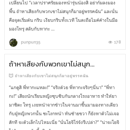
เปลี่ยนไป “เวลาปราศรัยมองหน้ารุ่นน้องสิ อย่าก้มลงมอง
พื้น ถ้าหาเสียงกับพวกเขาไม่สนุกก็มาอยู่พรรคฉัน” และนั่น
คือจุดเริ่มต้น กริบ เงียบกริบทั้งเวที โนดะถือไมค์ค้างในมือ
มองโทรุ สลับกับทากะ ...
178
punpun35
ถ้าหาเสียงกับพวกเขาไม่สนุก...
ถ้าหาเสียงกับเขาไม่สนุกก็มาอยู่พรรคฉัน
“แกดูสิ พี่ทากะแหละ!” “จริงด้วย พี่ทากะจริงๆนี่นา” “พี่ทา
กะ!” เสียงนักเรียนหญิงซุบซิบกันกลางโรงอาหาร ทำให้ยา
มาชิตะ โทรุ เงยหน้าจากข้าวในจานมาขึ้นมามองทางเดียว
กับผู้หญิงพวกนั้น ชะโงกหน้า หันซ้ายขวา ก็ยังหาตัวไม่เจอ
สักที จะตัวเล็กไปไหมเนี่ย “นั่นโยจิโร่จังรึเปล่า?” “น่าจะโยจิ