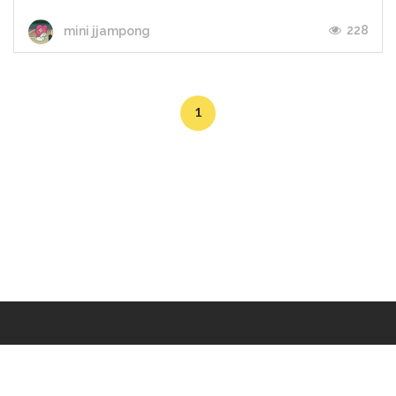
228
mini jjampong
1
Makers
/
Originals
/
Store
/
Sample
/
Redeem
/
About
/
Contact
/
Jobs
/