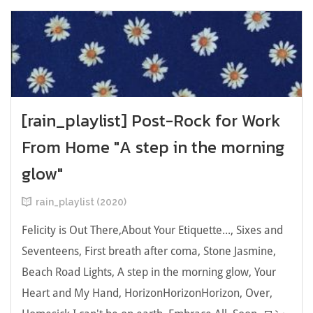
[rain_playlist] Post-Rock for Work
From Home "A step in the morning
glow"
rain_playlist (2020)
Felicity is Out There,About Your Etiquette..., Sixes and
Seventeens, First breath after coma, Stone Jasmine,
Beach Road Lights, A step in the morning glow, Your
Heart and My Hand, HorizonHorizonHorizon, Over,