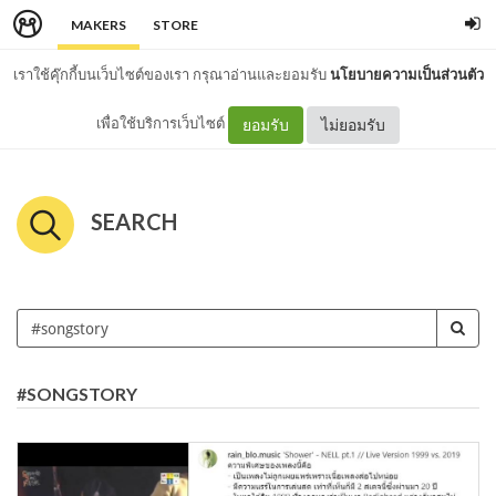
MAKERS
STORE
เราใช้คุ๊กกี้บนเว็บไซต์ของเรา กรุณาอ่านและยอมรับ
นโยบายความเป็นส่วนตัว
เพื่อใช้บริการเว็บไซต์
ยอมรับ
ไม่ยอมรับ
SEARCH
#SONGSTORY