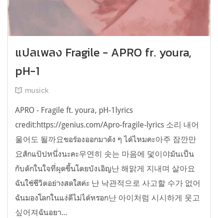
แปลเพลง Fragile - APRO fr. youra,
pH-1
musick
APRO - Fragile ft. youra, pH-1lyrics
credit:https://genius.com/Apro-fragile-lyrics 소리 내어
울어도 될까요ขอร้องออกมาดัง ๆ ได้ไหมคะ아주 잠깐만
요สักแป๊ปหนึ่งนะคะ우연히 솟는 마음에 덫이야มันเป็น
กับดักในใจที่ผุดขึ้นโดยบังเอิญ난 해맑게 지내며 살아요
ฉันใช้ชีวิตอย่างสดใสค่ะ 난 낙관적으로 사고할 수가 없어
ฉันมองโลกในแง่ดีไม่ได้หรอก난 아이처럼 시시하게 웃고
싶어져ฉันอยา...