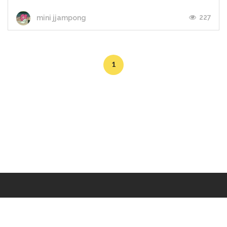
227
mini jjampong
1
Makers
/
Originals
/
Store
/
Sample
/
Redeem
/
About
/
Contact
/
Jobs
/