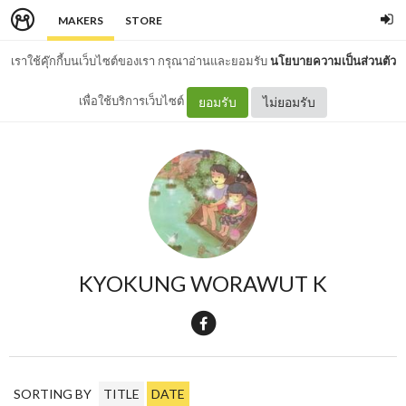
MAKERS
STORE
เราใช้คุ๊กกี้บนเว็บไซต์ของเรา กรุณาอ่านและยอมรับ
นโยบายความเป็นส่วนตัว
เพื่อใช้บริการเว็บไซต์
ยอมรับ
ไม่ยอมรับ
KYOKUNG WORAWUT K
SORTING BY
TITLE
DATE