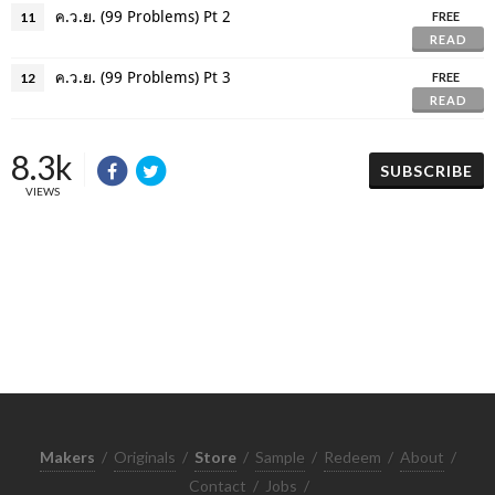
ค.ว.ย. (99 Problems) Pt 2
11
FREE
READ
ค.ว.ย. (99 Problems) Pt 3
12
FREE
READ
8.3k
SUBSCRIBE
VIEWS
Makers
/
Originals
/
Store
/
Sample
/
Redeem
/
About
/
Contact
/
Jobs
/