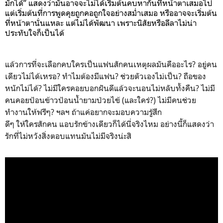
มักได้” แสดงว่ามันอาจจะไม่ได้เริ่มต้นคบหากันที่หน้าตาเสมอไป
แต่เริ่มต้นที่การพูดคุยถูกคอถูกใจอย่างสม่ำเสมอ หรืออาจจะเริ่มต้น
ที่หน้าตานั่นแหละ แต่ไม่ได้พัฒนา เพราะนิสัยหรือลีลาไม่น่า
ประทับใจก็เป็นได้
แล้วการที่จะเลือกคบใครเป็นแฟนสักคนเหตุผลมันคืออะไร? อยู่คน
เดียวไม่ได้เหรอ? ทำไมต้องมีแฟน? ช่วยตัวเองไม่เป็น? ถือของ
หนักไม่ได้? ไม่มีใครคอยบอกฝันดีแล้วจะนอนไม่หลับทั้งคืน? ไม่มี
คนคอยป้อนข้าวป้อนน้ำยามป่วยไข้ (และใคร่?) ไม่มีคนช่วย
ทำงานให้ฟรีๆ? ฯลฯ ถ้าแค่อยากจะมอบความรู้สึก
ดีๆ ให้ใครสักคน แอบรักข้างเดียวก็ได้นี่จริงไหม อย่างนี้ก็แสดงว่า
รักที่ไม่หวังสิ่งตอบแทนมันไม่มีจริงน่ะสิ