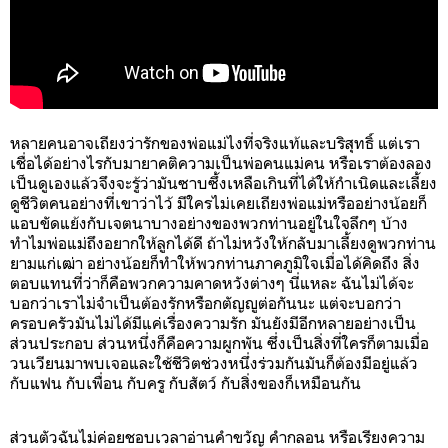
หลายคนอาจเถียงว่ารักของพ่อแม่ไงที่จริงแท้และบริสุทธิ์ แต่เรา
เชื่อได้อย่างไรกับมายาคติความเป็นพ่อคนแม่คน หรือเราต้องลอง
เป็นดูเองแล้วจึงจะรู้ว่ามันซาบซึ้งเหลือเกินที่ได้ให้กำเนิดและเลี้ยง
ดูชีวิตคนอย่างที่เขาว่าไว้ มีใครไม่เคยเถียงพ่อแม่หรืออย่างน้อยก็
แอบขัดแย้งกับเจตนาบางอย่างของพวกท่านอยู่ในใจลึกๆ บ้าง
ทำไมพ่อแม่ถึงอยากให้ลูกได้ดี ถ้าไม่หวังให้กลับมาเลี้ยงดูพวกท่าน
ยามแก่เฒ่า อย่างน้อยก็ทำให้พวกท่านภาคภูมิใจเมื่อได้คิดถึง สิ่ง
ตอบแทนที่ว่าก็คือพวกความคาดหวังต่างๆ นี่แหละ ฉันไม่ได้จะ
บอกว่าเราไม่จำเป็นต้องรักหรือกตัญญูต่อกันนะ แต่จะบอกว่า
ครอบครัวมันไม่ได้มีแค่เรื่องความรัก มันยังมีอีกหลายอย่างเป็น
ส่วนประกอบ ส่วนหนึ่งก็คือความผูกพัน ซึ่งเป็นสิ่งที่ใครก็ตามเมื่อ
วนเวียนมาพบเจอและใช้ชีวิตช่วงหนึ่งร่วมกันมันก็ต้องมีอยู่แล้ว
กับแฟน กับเพื่อน กับครู กับสัตว์ กับสิ่งของก็เหมือนกัน
ส่วนตัวฉันไม่ค่อยชอบเวลาอ่านคำขวัญ คำกลอน หรือเรียงความ