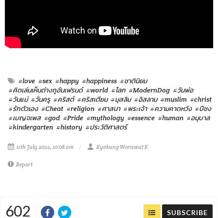
#love
#sex
#happy
#happiness
#ชาตินิยม
#คิดเล่นเห็นต่างกูอันเฟรนด์
#world
#โลก
#ModernDog
#วันพ่อ
#วันแม่
#วันครู
#คริสต์
#คริสเตียน
#มุสลิม
#อิสลาม
#muslim
#christ
#รักตัวเอง
#Cheat
#religion
#ศาสนา
#พระเจ้า
#ความคาดหวัง
#ปีชง
#เบญจเพส
#god
#Pride
#mythology
#essence
#human
#อนุบาล
#kindergarten
#history
#ประวัติศาสตร์
11th July 2022, 10:08 am
Kyokung Worawut K
Report
602
SUBSCRIBE