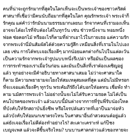
คนที่น่าจะถูกรักมากที่สุดในโลกเห็นจะเป็นพระเจ้าของชาวคริสต์
ศาสนาที่เชื่อว่ามีคนนับถือมากที่สุดในโลก คุณรักพระเจ้า พระเจ้าก็
รักคุณ แต่คำว่ารักมันนามธรรมมากเลยนะ รักจากคนที่เรามองเห็น
อาจจะได้อะไรที่จับต้องได้ในทุกวัน เช่น ข้าวหนึ่งจาน หอมหนึ่ง
ฟอด ช่อดอกไม้ หรืออะไรก็ตามที่ฝากเอาไว้ในกายเธอ แต่ความรัก
จากพระเจ้านี่มันสัมผัสได้ด้วยความรู้สึก เหมือนสิ่งที่เรามโนไปเอง
เลย เช่น การได้พบเจอเรื่องดีๆ มากน้อยแตกต่างกันไปในแต่ละวัน
เป็นความรักจากพระเจ้ารูปแบบหนึ่งรึเปล่า หรือมันเป็นผลของ
การกระทำของเราเมื่อวันก่อน และมันเป็นสิ่งที่เราต้องเผชิญอยู่
แล้ว ทุกอย่างจะมีคำอธิบายทางศาสนาเสมอ ไม่ว่าจะศาสนาใด
ก็ตาม มีความพยายามจะโยงให้สมเหตุสมผลที่สุด แต่มันไม่มีหรอก
ที่จะเจอแต่เรื่องดีๆ ทุกวัน พระคัมภีร์ถึงได้บอกให้อดทน เชื่อฟัง ทำ
ตาม นมัสการพระเจ้า ไม่อย่างนั้นจะไม่ได้รับความรอด ไม่ได้เป็น
คนโปรดของพระเจ้า แล้วแบบนี้มันต่างจากการที่รุ่นพี่รับน้องโหด
ที่บังคับให้รักสถาบันยิ่งชีพ หรือโจรปล้นสวาทที่เอาปืนมาจ่อหัว
แล้วบังคับให้อมนกเขาตรงไหน ในศาสนาอื่นถ้าสวดมนต์อยู่แล้ว
แต่ยังเจอเรื่องไม่ดีต้องทำอย่างไร? สะเดาะเคราะห์ แก้ปีชง
เบญจเพส แล้วจะดีขึ้นจริงไหม? บนบานศาลกล่าวแล้วของหายจะ