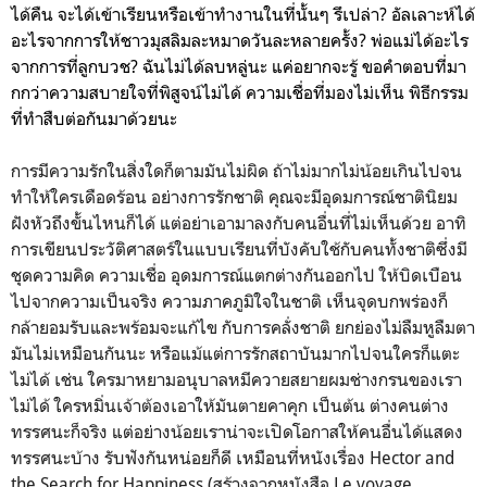
ได้คืน จะได้เข้าเรียนหรือเข้าทำงานในที่นั้นๆ รึเปล่า? อัลเลาะห์ได้
อะไรจากการให้ชาวมุสลิมละหมาดวันละหลายครั้ง? พ่อแม่ได้อะไร
จากการที่ลูกบวช? ฉันไม่ได้ลบหลู่นะ แค่อยากจะรู้ ขอคำตอบที่มา
กกว่าความสบายใจที่พิสูจน์ไม่ได้ ความเชื่อที่มองไม่เห็น พิธีกรรม
ที่ทำสืบต่อกันมาด้วยนะ
การมีความรักในสิ่งใดก็ตามมันไม่ผิด ถ้าไม่มากไม่น้อยเกินไปจน
ทำให้ใครเดือดร้อน อย่างการรักชาติ คุณจะมีอุดมการณ์ชาตินิยม
ฝังหัวถึงขั้นไหนก็ได้ แต่อย่าเอามาลงกับคนอื่นที่ไม่เห็นด้วย อาทิ
การเขียนประวัติศาสตร์ในแบบเรียนที่บังคับใช้กับคนทั้งชาติซึ่งมี
ชุดความคิด ความเชื่อ อุดมการณ์แตกต่างกันออกไป ให้บิดเบือน
ไปจากความเป็นจริง ความภาคภูมิใจในชาติ เห็นจุดบกพร่องก็
กล้ายอมรับและพร้อมจะแก้ไข กับการคลั่งชาติ ยกย่องไม่ลืมหูลืมตา
มันไม่เหมือนกันนะ หรือแม้แต่การรักสถาบันมากไปจนใครก็แตะ
ไม่ได้ เช่น ใครมาหยามอนุบาลหมีควายสยายผมช่างกรนของเรา
ไม่ได้ ใครหมิ่นเจ้าต้องเอาให้มันตายคาคุก เป็นต้น ต่างคนต่าง
ทรรศนะก็จริง แต่อย่างน้อยเราน่าจะเปิดโอกาสให้คนอื่นได้แสดง
ทรรศนะบ้าง รับฟังกันหน่อยก็ดี เหมือนที่หนังเรื่อง Hector and
the Search for Happiness (สร้างจากหนังสือ Le voyage