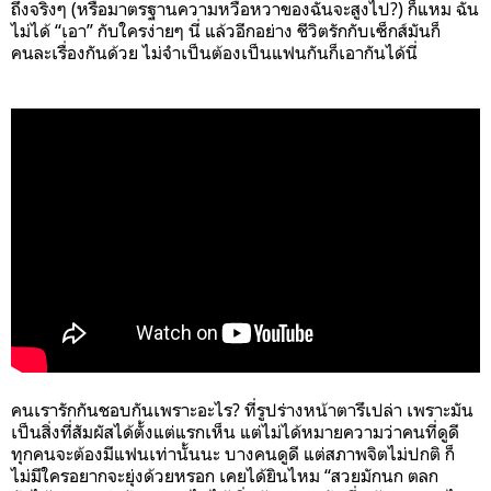
ถึงจริงๆ (หรือมาตรฐานความหวือหวาของฉันจะสูงไป?) ก็แหม ฉัน
ไม่ได้ “เอา” กับใครง่ายๆ นี่ แล้วอีกอย่าง ชีวิตรักกับเซ็กส์มันก็
คนละเรื่องกันด้วย ไม่จำเป็นต้องเป็นแฟนกันก็เอากันได้นี่
คนเรารักกันชอบกันเพราะอะไร? ที่รูปร่างหน้าตารึเปล่า เพราะมัน
เป็นสิ่งที่สัมผัสได้ตั้งแต่แรกเห็น แต่ไม่ได้หมายความว่าคนที่ดูดี
ทุกคนจะต้องมีแฟนเท่านั้นนะ บางคนดูดี แต่สภาพจิตไม่ปกติ ก็
ไม่มีใครอยากจะยุ่งด้วยหรอก เคยได้ยินไหม “สวยมักนก ตลก