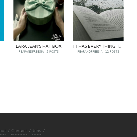
LARA JEAN'S HAT BOX
IT HAS EVERYTHING TO DO WITH THE RAIN.
PEARANDFREESIA | 5 POSTS
PEARANDFREESIA | 12 POSTS
out
/
Contact
/
Jobs
/