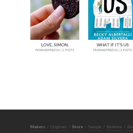
LOVE, SIMON.
WHAT IF IT'S US
PEARANDFREESIA | 2 POSTS
PEARANDFREESIA | 3 POSTS
Makers
/
Originals
/
Store
/
Sample
/
Redeem
/
Ab