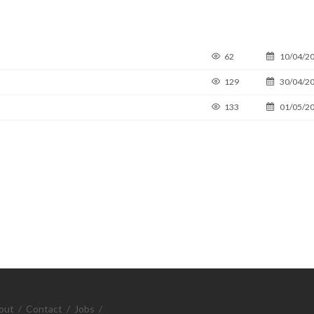
62
10/04/2
129
30/04/2
133
01/05/2
out
/
Contact
/
Jobs
/