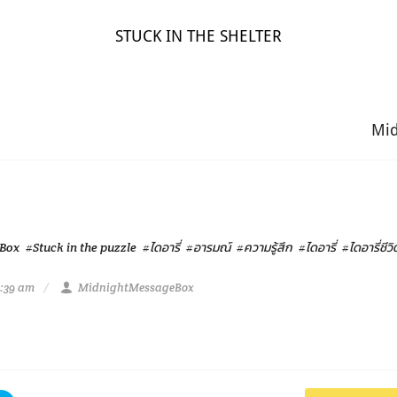
STUCK IN THE SHELTER
Mi
Box
#Stuck in the puzzle
#ไดอารี่
#อารมณ์
#ความรู้สึก
#ไดอารี่
#ไดอารี่ชีวิ
4:39 am
MidnightMessageBox