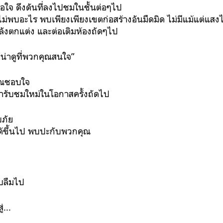
อใจ ดึงดันที่ลงไปชมในชั้นต่อๆไป
ม่พบอะไร พบเพียงเพียงเขตก่อสร้างอันมืดมิด ไม่มีแม้แต่แสง
ำลังตกแต่ง และต่อเติมห้องถัดๆไป
น่าดูที่พวกคุณสนใจ”
ุณชอบใจ
มารับชมใหม่ในโอกาสครั้งถัดไป
บภัย
ด้ขึ้นไป พบปะกับพวกคุณ
อบลืมไป
สู่...