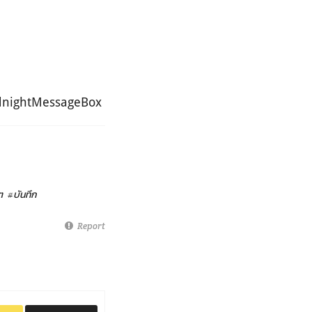
dnightMessageBox
ต
#บันทึก
Report