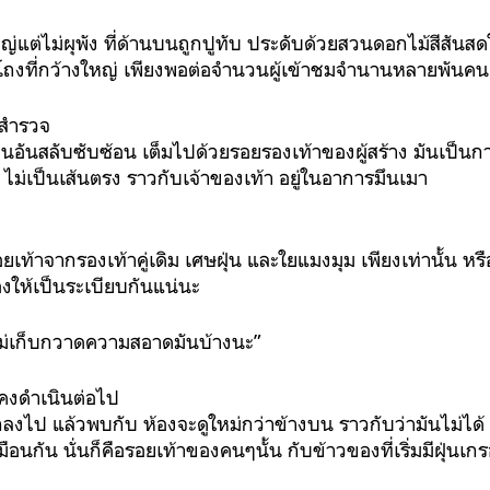
ต่ไม่ผุพัง ที่ด้านบนถูกปูทับ ประดับด้วยสวนดอกไม้สีสันสดใ
โถงที่กว้างใหญ่ เพียงพอต่อจำนวนผู้เข้าชมจำนานหลายพันคน
กสำรวจ
ินอันสลับซับซ้อน เต็มไปด้วยรอยรองเท้าของผู้สร้าง มันเป็นกา
 ไม่เป็นเส้นตรง ราวกับเจ้าของเท้า อยู่ในอาการมึนเมา
เท้าจากรองเท้าคู่เดิม เศษฝุ่น และใยแมงมุม เพียงเท่านั้น หรื
ให้เป็นระเบียบกันแน่นะ
ม่เก็บกวาดความสอาดมันบ้างนะ”
คงดำเนินต่อไป
กลงไป แล้วพบกับ ห้องจะดูใหม่กว่าข้างบน ราวกับว่ามันไม่ได้
่เหมือนกัน นั่นก็คือรอยเท้าของคนๆนั้น กับข้าวของที่เริ่มมีฝุ่นเก