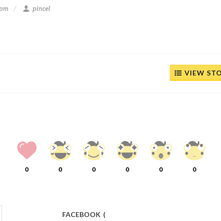
 pm
pincel
VIEW ST
0
0
0
0
0
0
FACEBOOK
(