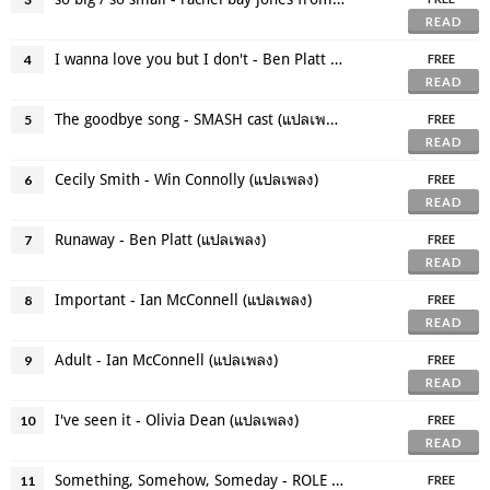
READ
I wanna love you but I don't - Ben Platt (แปลเพลง)
4
FREE
READ
The goodbye song - SMASH cast (แปลเพลง)
5
FREE
READ
Cecily Smith - Win Connolly (แปลเพลง)
6
FREE
READ
Runaway - Ben Platt (แปลเพลง)
7
FREE
READ
Important - Ian McConnell (แปลเพลง)
8
FREE
READ
Adult - Ian McConnell (แปลเพลง)
9
FREE
READ
I've seen it - Olivia Dean (แปลเพลง)
10
FREE
READ
Something, Somehow, Someday - ROLE MODEL (แปลเพลง)
11
FREE