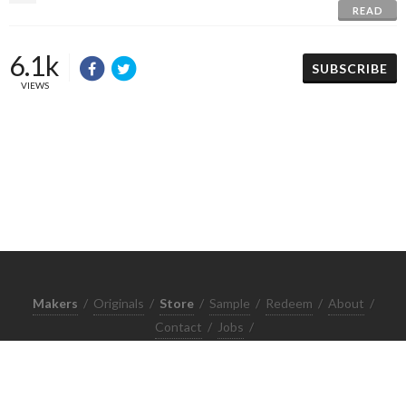
READ
6.1k
SUBSCRIBE
VIEWS
Makers
/
Originals
/
Store
/
Sample
/
Redeem
/
About
/
Contact
/
Jobs
/
Copyrights © 2015 All Rights Reserved by Minimore
ภาพและเนื้อหาในเว็บไซต์นี้เป็นงานมีลิขสิทธิ์ ห้ามทำซ้ำหรือดัดแปลง