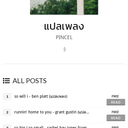
แปลเพลง
PINCEL
:)
ALL POSTS
so will i - ben platt (แปลเพลง)
1
FREE
READ
runnin' home to you - grant gustin (แปลเพลง)
2
FREE
READ
so big / so small - rachel bay jones from dear evan hansen (แปลเพลง)
3
FREE