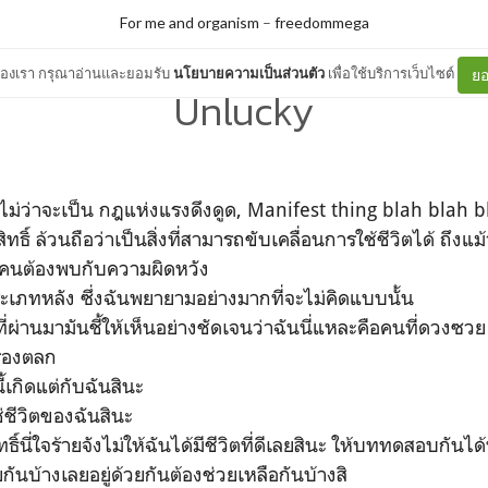
For me and organism
–
freedommega
ต์ของเรา กรุณาอ่านและยอมรับ
นโยบายความเป็นส่วนตัว
เพื่อใช้บริการเว็บไซต์
ยอ
Unlucky
่ว่าจะเป็น กฎแห่งแรงดึงดูด, Manifest thing blah blah bl
สิทธิ์ ล้วนถือว่าเป็นสิ่งที่สามารถขับเคลื่อนการใช้ชีวิตได้ ถึ
งคนต้องพบกับความผิดหวัง
ะเภทหลัง ซึ่งฉันพยายามอย่างมากที่จะไม่คิดแบบนั้น
่ผ่านมามันชี้ให้เห็นอย่างชัดเจนว่าฉันนี่แหละคือคนที่ดวงซวย
รื่องตลก
นี้เกิดแต่กับฉันสินะ
ใช่ชีวิตของฉันสินะ
สิทธิ์นี่ใจร้ายจังไม่ให้ฉันได้มีชีวิตที่ดีเลยสินะ ให้บททดสอบกันได
กันบ้างเลยอยู่ด้วยกันต้องช่วยเหลือกันบ้างสิ