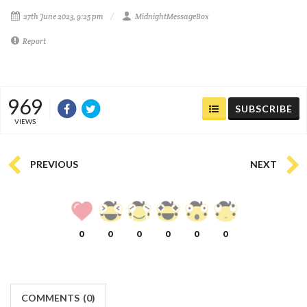
27th June 2023, 9:25 pm
MidnightMessageBox
Report
969
SUBSCRIBE
VIEWS
PREVIOUS
NEXT
0
0
0
0
0
0
COMMENTS
(
0)