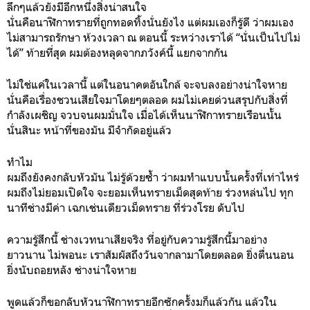
ลึกๆแล้วยังมีอีกหนึ่งสิ่งน่าสนใจ
นั่นคือนาฬิกาทรายที่ถูกทอดทิ้งนั่นยังไง แต่ผมเองก็รู้ดี ว่าผมเอง
ไม่สามารถรักษา ห้วงเวลา ณ ตอนนี้ ระหว่างเราได้ “นั่นเป็นไปไม่
ได้” ท้ายที่สุด ผมต้องหลุดจากภวังค์นี้ แยกจากกัน
ไม่ใช่แค่ในเวลานี้ แต่ในอนาคตอันใกล้ จะจบลงอย่างน่าใจหาย
นั่นคือเรื่องชวนเสียใจมาโดยๆตลอด ผมไม่เคยด่วนสรุปกับสิ่งที่
กำลังเผชิญ จวบจนผมมั่นใจ เมื่อได้เห็นนาฬิกาทรายเรือนนั้น
นั่นสินะ หน้าที่ของมัน มีจำกัดอยู่แล้ว
ทำไม
ผมถึงยังคงกลับหัวมัน ไม่รู้ด้วยซ้ำ ว่าผมทำแบบนั้นครั้งที่เท่าไหร่
ผมถึงไม่ยอมเปิดใจ จะยอมเห็นทรายเม็ดสุดท้าย ร่วงหล่นไป ทุก
นาทีช่างมีค่า เฉกเช่นเดียวเม็ดทราย ที่ร่วงโรย ดับไป
ความรู้สึกนี้ ช่างเวทนาเสียจริง ที่อยู่กับความรู้สึกนี้มาอย่าง
ยาวนาน ไม่พอนะ เราสัมผัสถึงวันจากลามาโดยตลอด ยิ่งตื่นนอน
ยิ่งนับถอยหลัง ช่างน่าใจหาย
พูดแล้วก็ขอกลับหัวนาฬิกาทรายอีกซักครั้งมก็แล้วกัน แล้วใน