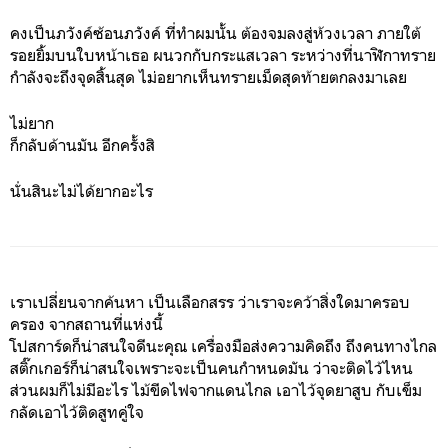
คงเป็นภวังค์ซ้อนภวังค์ ที่ทำผมนั้น ต้องจมลงสู่ห้วงเวลา ภายใต้
รอยยิ้มบนใบหน้าเธอ ผนวกกับกระแสเวลา ระหว่างที่นาฬิกาทราย
กำลังจะถึงจุดสิ้นสุด ไม่อยากเห็นทรายเม็ดสุดท้ายตกลงมาเลย
ไม่ยาก
ก็กลับด้านมัน อีกครั้งสิ
นั่นสินะไม่ได้ยากอะไร
เราเปลี่ยนจากค้นหา เป็นเลือกสรร ว่าเราจะคว้าสิ่งใดมาครอบ
ครอง จากสถานที่แห่งนี้
โปสการ์ดก็น่าสนใจดีนะคุณ เครื่องมือส่งความคิดถึง ถึงคนทางไกล
สติ๊กเกอร์ก็น่าสนใจเพราะจะเป็นคนกำหนดมัน ว่าจะติดไว้ไหน
ส่วนผมก็ไม่มีอะไร ไม้ขีดไฟจากแดนไกล เอาไว้จุดยาสูบ กับเข็ม
กลัดเอาไว้ติดสูทคู่ใจ