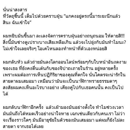
นั่นน่าสงสาร
ที่วัตถุชิ้นนี้ เต็มไปด้วยคราบฝุ่น “แกคงอยู่ตรงนี้มาระยะนึกแล้ว
สินะ ฉันเข้าใจ”
ผมหยิบมันขึ้นมา ละเลงจัดการคราบฝุ่นอย่างถนุถนอม ให้ตายสิ!!!
สิ่งนี้มันช่างดูเปราะบางเสียเหลือเกิน แล้วจะไปยุ่งกับมันทำไมนะ?
ไม่เข้าใจเลยจริงๆ โอเคไหนลองทำหน้าที่ตัวเองหน่อยสิ
ผมกลับหัว แล้วถ่ายมันลงโลกออนไลน์พร้อมๆกับใบหน้าอันงดงาม
ของเธอ ที่ยังคงตื่นเต้นกับของจิปาถะภายในร้าน อยู่หลายครั้ง
เพราะผมต้องการเห็นปฏิกิริยาของคุณที่ตกใจ นั่นโคตรจะน่ารักใน
สายตาผมเสมอมา เหมือนว่ามันจะเป็นนาฬิกาทรายธรรมดาๆ
สงสัยผมคงเห็นอะไรบางอย่าง เคียงคู่ไปกับเธอคนนั้น คงเป็นไป
ได้
ผมกลับนาฬิกาอีกครั้ง แล้วเฝ้ามองมันอย่างตั้งใจ ทำไมช่วงเวลา
มันมันถึงได้หมดเร็วอย่างน่าใจหาย เฉกเช่นเดียวกับคนเรา ไม่ว่า
จะเรื่องราวใดๆ มันมีอายุขัยในตัวของมันเสมอมา แต่ผมก็ยังไม่ละ
สายตา จากเธอได้เลย